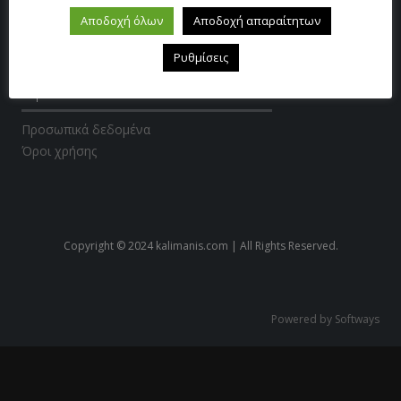
Αποδοχή όλων
Αποδοχή απαραίτητων
Τρόποι πληρωμής – αποστολής
Επιστροφές – Αλλαγές
Ρυθμίσεις
Όροι
Προσωπικά δεδομένα
Όροι χρήσης
Copyright © 2024 kalimanis.com | All Rights Reserved.
Powered by Softways