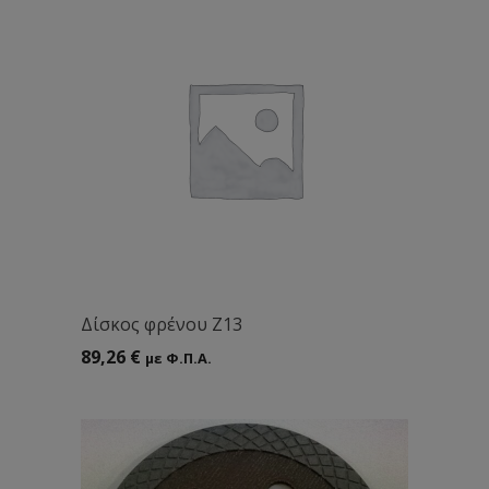
Δίσκος φρένου Ζ13
89,26
€
με Φ.Π.Α.