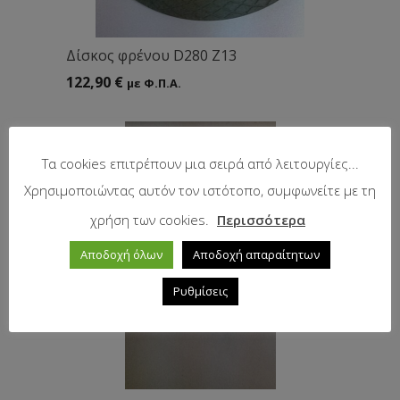
Δίσκος φρένου D280 Ζ13
122,90
€
με Φ.Π.Α.
Τα cookies επιτρέπουν μια σειρά από λειτουργίες...
Χρησιμοποιώντας αυτόν τον ιστότοπο, συμφωνείτε με τη
χρήση των cookies.
Περισσότερα
Αποδοχή όλων
Αποδοχή απαραίτητων
Ρυθμίσεις