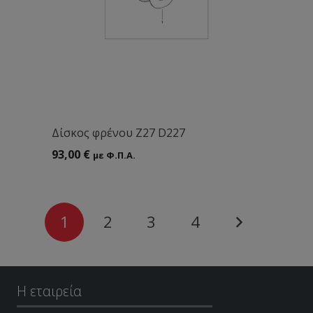
Δίσκος φρένου Ζ27 D227
93,00
€
με Φ.Π.Α.
1
2
3
4
Η εταιρεία