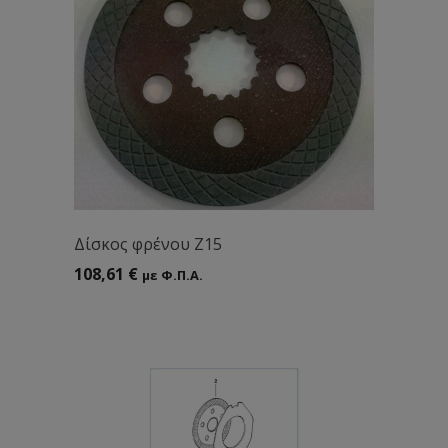
Δίσκος φρένου Ζ15
108,61
€
με Φ.Π.Α.