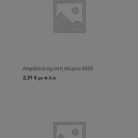
Ασφάλεια σχιστή πείρου 6Χ50
2,31
€
με Φ.Π.Α.