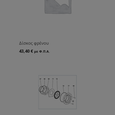
Δίσκος φρένου
43,40
€
με Φ.Π.Α.