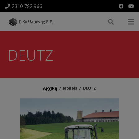
2310 782 966
DEUTZ
Αρχική
/
Models
/
DEUTZ