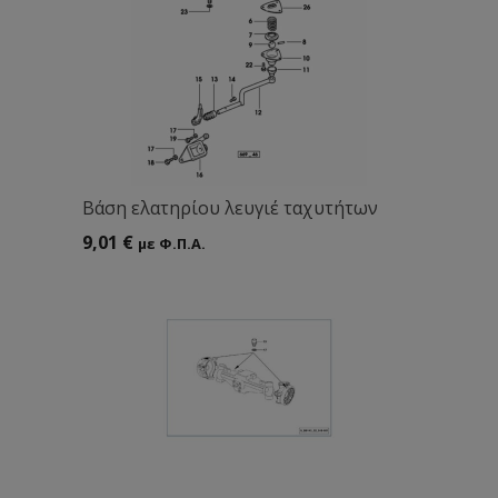
Bάση ελατηρίου λευγιέ ταχυτήτων
9,01
€
με Φ.Π.Α.