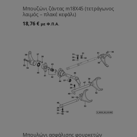
Mπουζώνι ζάντας m18Χ45 (τετράγωνος
λαιμός – πλακέ κεφάλι)
18,76
€
με Φ.Π.Α.
Mπουλώνι ασφάλισης φουρκετών