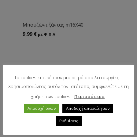
Mπουζώνι ζάντας m16Χ40
9,99
€
με Φ.Π.Α.
Τα cookies επιτρέπουν μια σειρά από λειτουργίες...
Χρησιμοποιώντας αυτόν τον ιστότοπο, συμφωνείτε με τη
χρήση των cookies.
Περισσότερα
Αποδοχή όλων
Αποδοχή απαραίτητων
Ρυθμίσεις