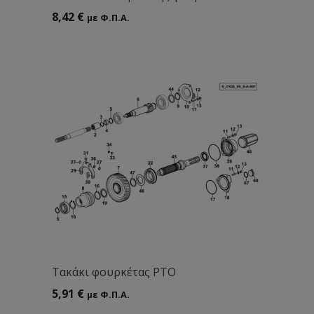
8,42
€
με Φ.Π.Α.
Tακάκι φουρκέτας ΡΤΟ
5,91
€
με Φ.Π.Α.