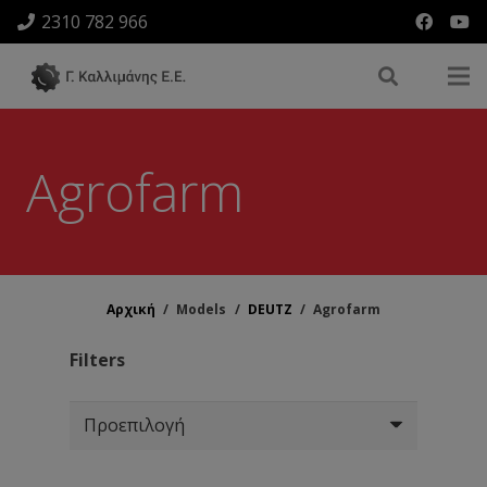
2310 782 966
Agrofarm
Αρχική
/
Models
/
DEUTZ
/
Agrofarm
Filters