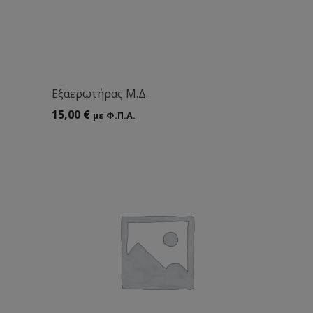
Eξαερωτήρας Μ.Δ.
15,00
€
με Φ.Π.Α.