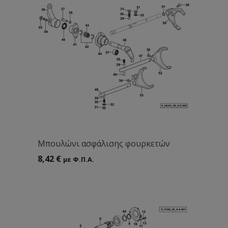
Mπουλώνι ασφάλισης φουρκετών
8,42
€
με Φ.Π.Α.