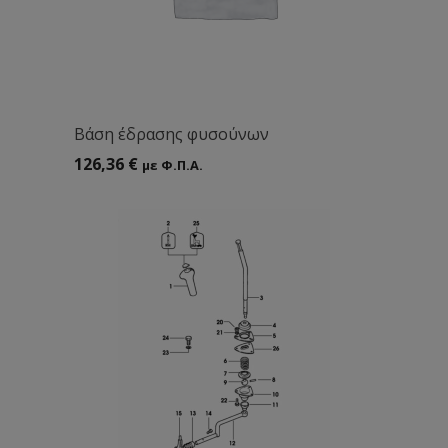
Bάση έδρασης φυσούνων
126,36
€
με Φ.Π.Α.