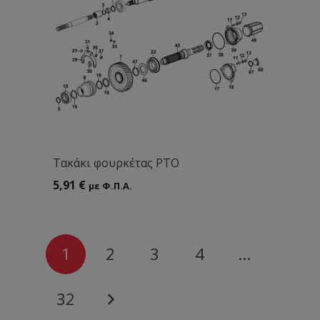
Tακάκι φουρκέτας ΡΤΟ
5,91
€
με Φ.Π.Α.
1
2
3
4
…
32