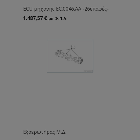
ECU μηχανής EC.0046.ΑΑ -26επαφές-
1.487,57
€
με Φ.Π.Α.
Eξαερωτήρας Μ.Δ.