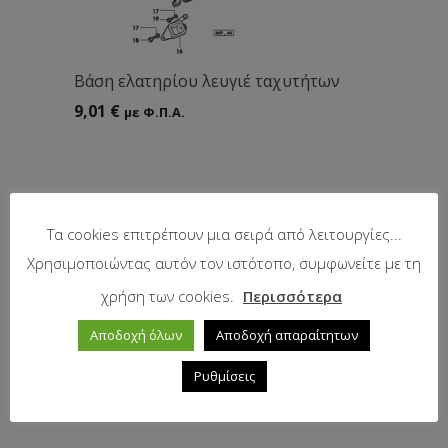
Bάση ελατηρίου λευγιέ ταχυτήτων
9,01
€
με Φ.Π.Α.
Τα cookies επιτρέπουν μια σειρά από λειτουργίες...
Χρησιμοποιώντας αυτόν τον ιστότοπο, συμφωνείτε με τη
χρήση των cookies.
Περισσότερα
Αποδοχή όλων
Αποδοχή απαραίτητων
Ρυθμίσεις