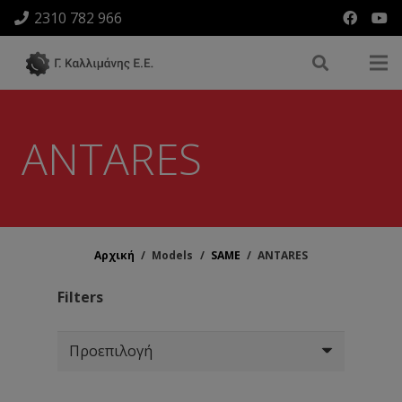
2310 782 966
ANTARES
Αρχική
/
Models
/
SAME
/
ANTARES
Filters