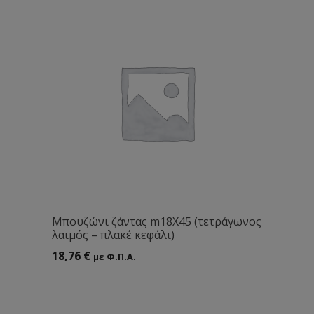
Mπουζώνι ζάντας m18Χ45 (τετράγωνος
λαιμός – πλακέ κεφάλι)
18,76
€
με Φ.Π.Α.