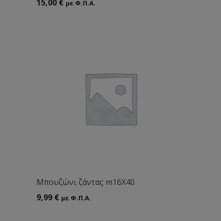
15,00
€
με Φ.Π.Α.
Mπουζώνι ζάντας m16Χ40
9,99
€
με Φ.Π.Α.