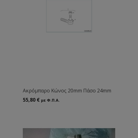
Aκρόμπαρο Kώνος 20mm Πάσο 24mm
55,80
€
με Φ.Π.Α.