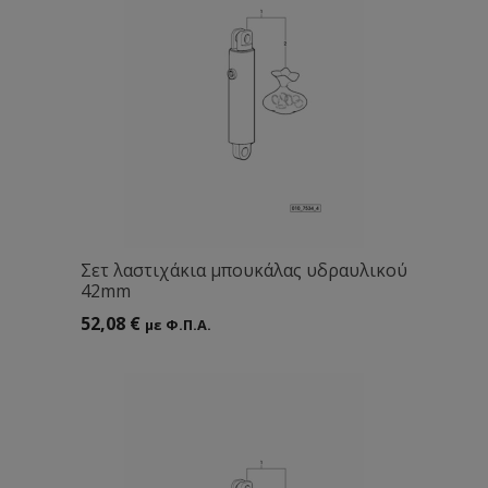
Σετ λαστιχάκια μπουκάλας υδραυλικού
42mm
52,08
€
με Φ.Π.Α.