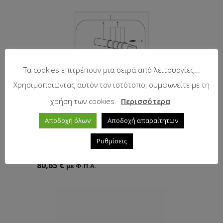
Τα cookies επιτρέπουν μια σειρά από λειτουργίες...
Χρησιμοποιώντας αυτόν τον ιστότοπο, συμφωνείτε με τη
χρήση των cookies.
Περισσότερα
Αποδοχή όλων
Αποδοχή απαραίτητων
Σετ λαστιχάκια μπουκάλας τιμονιού
Ρυθμίσεις
50mm
80,65
€
με Φ.Π.Α.