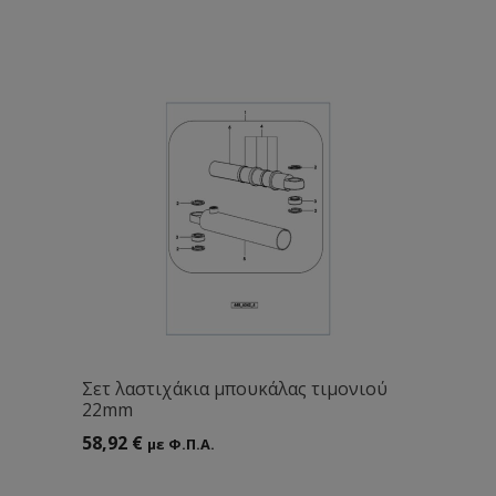
Σετ λαστιχάκια μπουκάλας τιμονιού
22mm
58,92
€
με Φ.Π.Α.