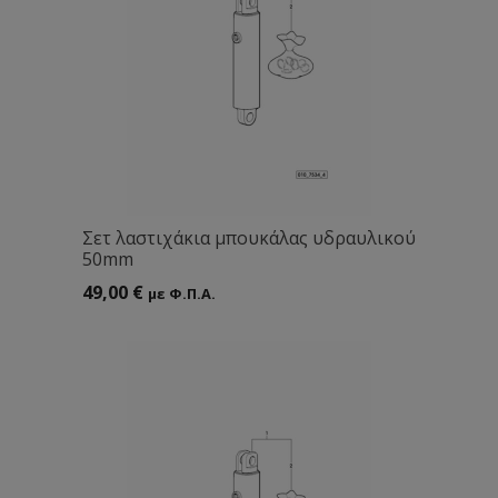
Σετ λαστιχάκια μπουκάλας υδραυλικού
50mm
49,00
€
με Φ.Π.Α.