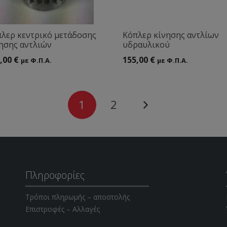
λερ κεντρικό μετάδοσης
Κόπλερ κίνησης αντλίων
ησης αντλιών
υδραυλικού
,00
€
155,00
€
με Φ.Π.Α.
με Φ.Π.Α.
1
2
Πληροφορίες
Τρόποι πληρωμής – αποστολής
Επιστροφές – Αλλαγές