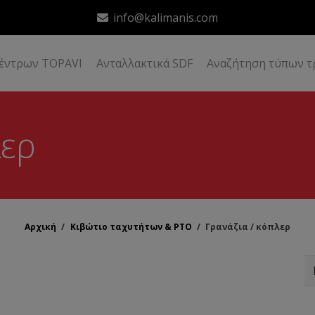
info@kalimanis.com
δέντρων TOPAVI
Ανταλλακτικά SDF
Αναζήτηση τύπων τ
λερ
Αρχική
/
Κιβώτιο ταχυτήτων & ΡΤΟ
/
Γρανάζια / κόπλερ