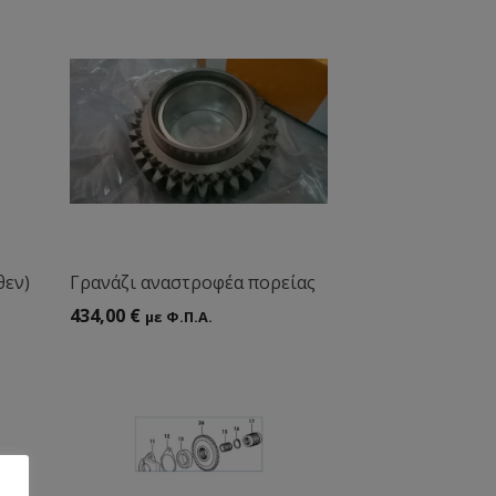
θεν)
Γρανάζι αναστροφέα πορείας
434,00
€
με Φ.Π.Α.