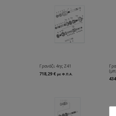
Γρανάζι 4ης Ζ41
Γρα
(μπ
718,29
€
με Φ.Π.Α.
434