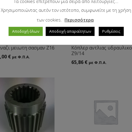
Τα cookies επιτρέπουν μια σειρά από λειτουργίες...
Χρησιμοποιώντας αυτόν τον ιστότοπο, συμφωνείτε με τη χρήση
των cookies.
Περισσότερα
Αποδοχή όλων
Αποδοχή απαραίτητων
Ρυθμίσεις
ναζι μειωτη σασμαν Ζ16
Κόπλερ αντλιας υδραυλικ
Ζ9/14
,00
€
με Φ.Π.Α.
65,86
€
με Φ.Π.Α.