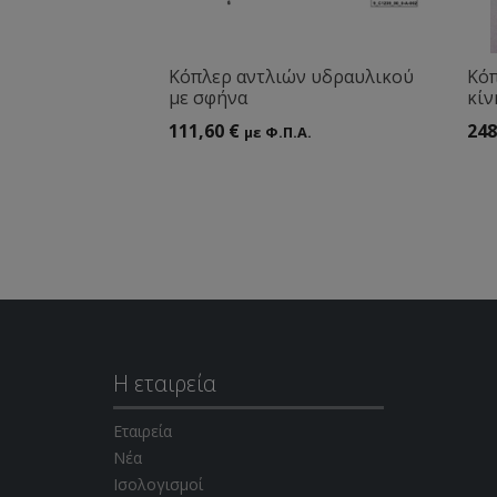
Κόπλερ αντλιών υδραυλικού
Κόπ
με σφήνα
κίν
111,60
€
248
με Φ.Π.Α.
Η εταιρεία
Εταιρεία
Νέα
Ισολογισμοί