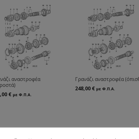
νάζι αναστροφέα
Γρανάζι αναστροφέα (όπισ
ροστά)
248,00
€
με Φ.Π.Α.
,00
€
με Φ.Π.Α.