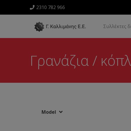
2310 782 966
Συλλέκτες 
Γρανάζια / κόπ
Model