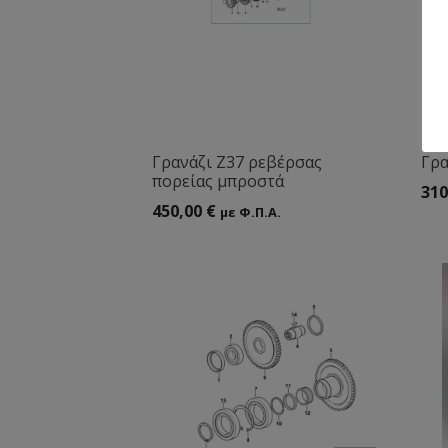
Γρανάζι Ζ37 ρεβέρσας
Γρα
πορείας μπροστά
310
450,00
€
με Φ.Π.Α.