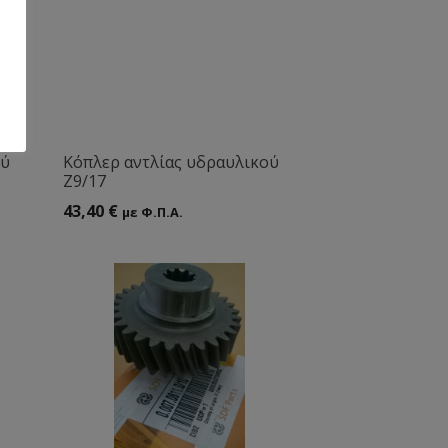
ού
Κόπλερ αντλίας υδραυλικού
Ζ9/17
43,40
€
με Φ.Π.Α.