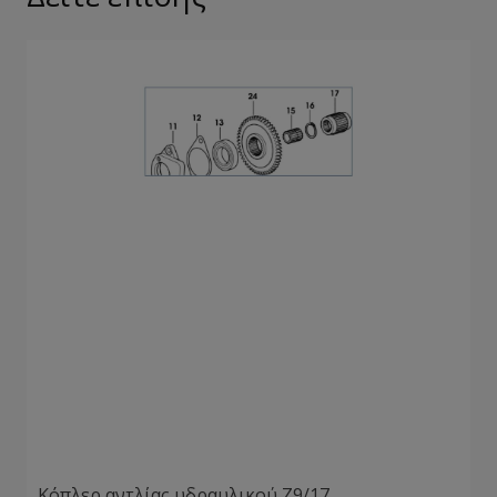
Κόπλερ αντλίας υδραυλικού Ζ9/17