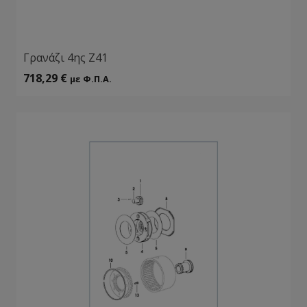
Γρανάζι 4ης Ζ41
718,29
€
με Φ.Π.Α.