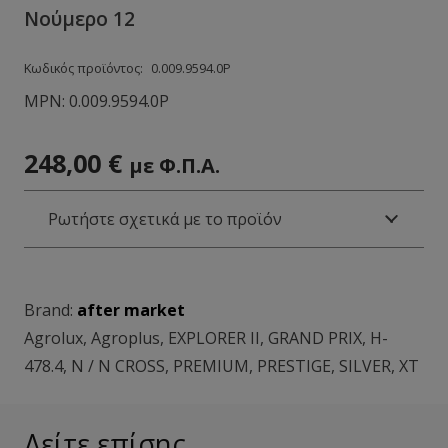
Νούμερο 12
Κωδικός προϊόντος:
0.009.9594.0Ρ
MPN:
0.009.9594.0Ρ
248,00
€
με Φ.Π.Α.
Ρωτήστε σχετικά με το προϊόν
Brand:
after market
Agrolux
,
Agroplus
,
EXPLORER II
,
GRAND PRIX
,
H-
478.4
,
N / N CROSS
,
PREMIUM
,
PRESTIGE
,
SILVER
,
XT
Δείτε επίσης