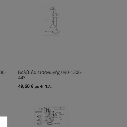
06-
Βαλβίδα εισαγωγής 090-1306-
443
49,60
€
με Φ.Π.Α.