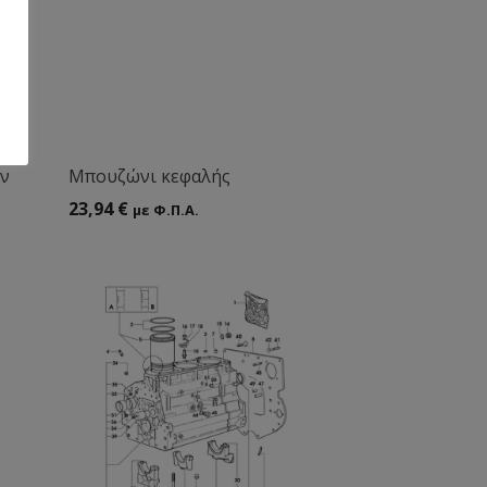
ών
Μπουζώνι κεφαλής
23,94
€
με Φ.Π.Α.