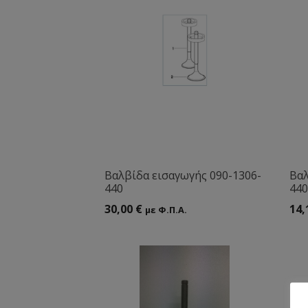
Βαλβίδα εισαγωγής 090-1306-
Βαλ
440
440
30,00
€
14,
με Φ.Π.Α.