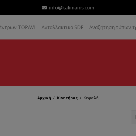
info@kalimanis.com
δέντρων TOPAVI
Ανταλλακτικά SDF
Αναζήτηση τύπων τ
Αρχική
/
Κινητήρας
/
Κεφαλή