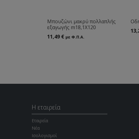
Μπουζώνι μακρύ πολλαπλής
Οδ
εξαγωγής m18,1X120
13,
11,49
€
με Φ.Π.Α.
Η εταιρεία
Εταιρεία
Νέα
Ισολογισμοί