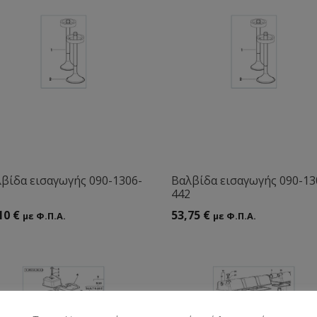
βίδα εισαγωγής 090-1306-
Βαλβίδα εισαγωγής 090-13
442
10
€
53,75
€
με Φ.Π.Α.
με Φ.Π.Α.