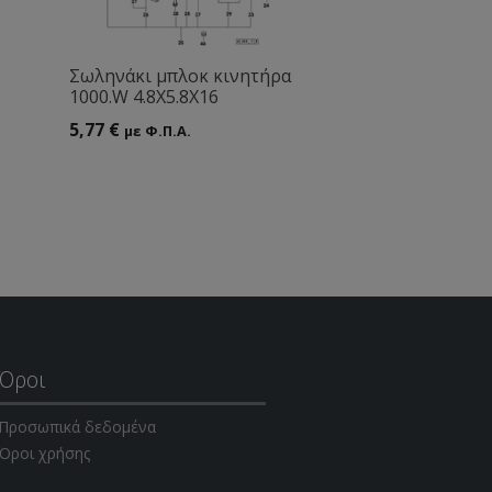
Σωληνάκι μπλοκ κινητήρα
1000.W 4.8Χ5.8Χ16
5,77
€
με Φ.Π.Α.
Όροι
Προσωπικά δεδομένα
Όροι χρήσης