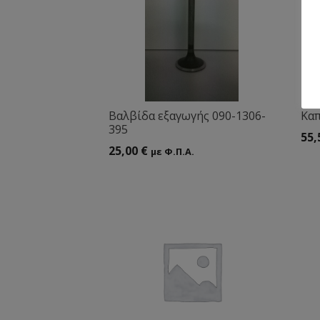
Βαλβίδα εξαγωγής 090-1306-
Καπ
395
55,
25,00
€
με Φ.Π.Α.