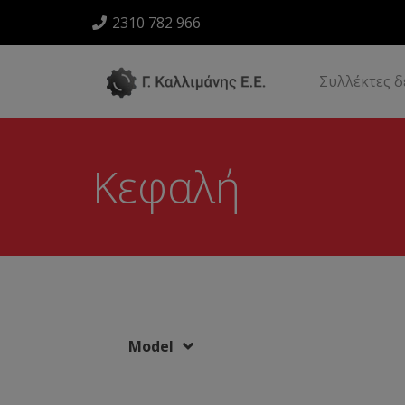
2310 782 966
Συλλέκτες 
Κεφαλή
Model