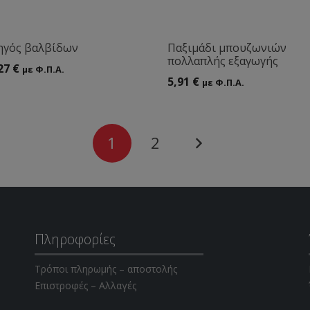
ηγός βαλβίδων
Παξιμάδι μπουζωνιών
πολλαπλής εξαγωγής
27
€
με Φ.Π.Α.
5,91
€
με Φ.Π.Α.
1
2
Πληροφορίες
Τρόποι πληρωμής – αποστολής
Επιστροφές – Αλλαγές