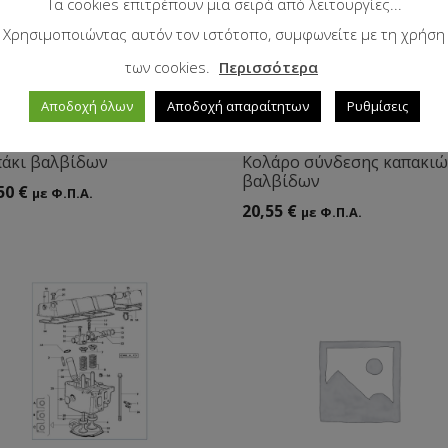
Τα cookies επιτρέπουν μια σειρά από λειτουργίες...
Χρησιμοποιώντας αυτόν τον ιστότοπο, συμφωνείτε με τη χρήση
των cookies.
Περισσότερα
Αποδοχή όλων
Αποδοχή απαραίτητων
Ρυθμίσεις
άκι βαλβίδων
Κολάρο σύνδεσης καπακι
βαλβίδων
50
€
με Φ.Π.Α.
20,55
€
με Φ.Π.Α.