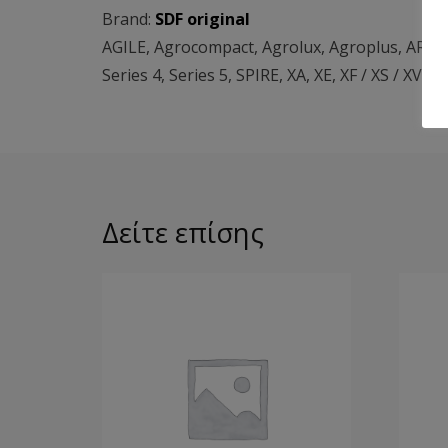
Brand:
SDF original
AGILE
,
Agrocompact
,
Agrolux
,
Agroplus
,
ARG
Series 4
,
Series 5
,
SPIRE
,
XA
,
XE
,
XF / XS / XV
,
X
Δείτε επίσης