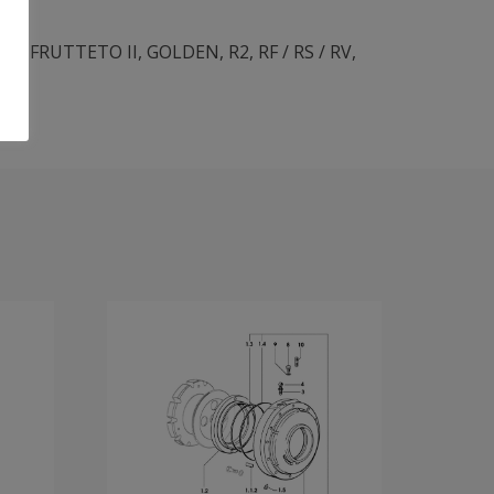
/ V
,
FRUTTETO II
,
GOLDEN
,
R2
,
RF / RS / RV
,