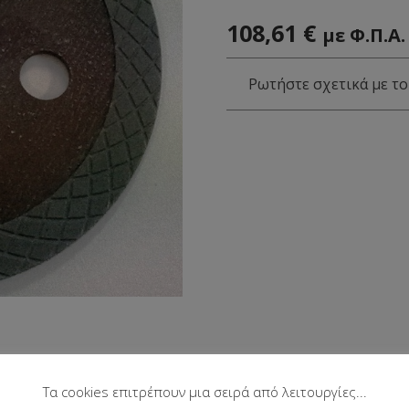
108,61
€
με Φ.Π.Α.
Ρωτήστε σχετικά με το
Τα cookies επιτρέπουν μια σειρά από λειτουργίες...