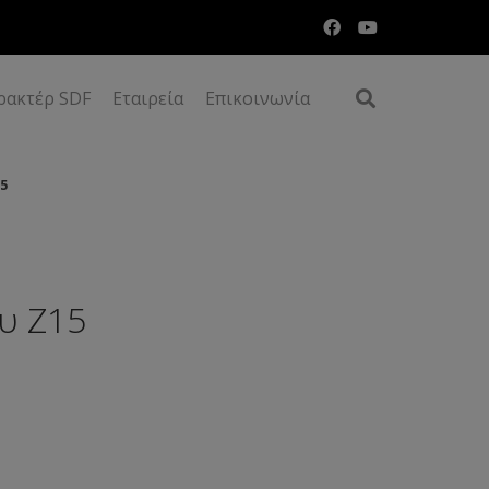
ρακτέρ SDF
Εταιρεία
Επικοινωνία
5
υ Ζ15