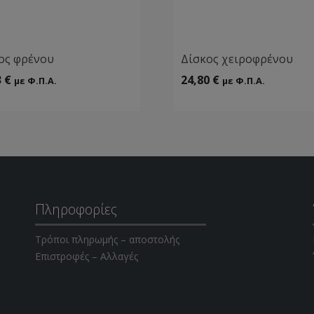
ος φρένου
Δίσκος χειροφρένου
3
€
24,80
€
με Φ.Π.Α.
με Φ.Π.Α.
Πληροφορίες
Τρόποι πληρωμής – αποστολής
Επιστροφές – Αλλαγές