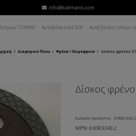
info@kalimanis.com
δέντρων TOPAVI
Ανταλλακτικά SDF
Αναζήτηση τύπων τ
Αρχική
/
Διαφορικό Πίσω
/
Φρένα / Χειρόφρενο
/
Δίσκος φρένου Ζ1
Δίσκος φρένο
Κωδικός προϊόντος:
0.008.5343.2
MPN:
0.008.5343.2