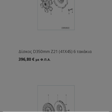
Δίσκος D350mm Ζ21 (41Χ45) 6 τακάκια
396,80
€
με Φ.Π.Α.