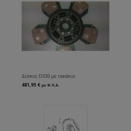
Δίσκος D330 με τακάκια
481,95
€
με Φ.Π.Α.