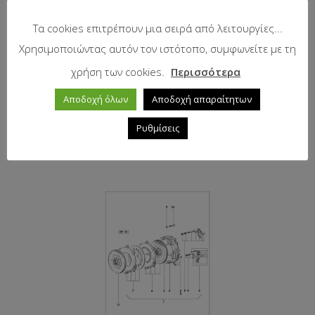
Τα cookies επιτρέπουν μια σειρά από λειτουργίες...
Χρησιμοποιώντας αυτόν τον ιστότοπο, συμφωνείτε με τη
χρήση των cookies.
Περισσότερα
Αποδοχή όλων
Αποδοχή απαραίτητων
Δίσκος κίνησης D330 φερμουίτ –
ελατήρια Ζ24 8,8mm
Ρυθμίσεις
310,00
€
με Φ.Π.Α.