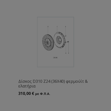
Δίσκος D310 Ζ24 (36Χ40) φερμούίτ &
ελατήρια
310,00
€
με Φ.Π.Α.