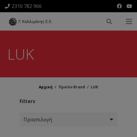
2310 782 966
LUK
Αρχική
/
Προϊόν Brand
/
LUK
Filters