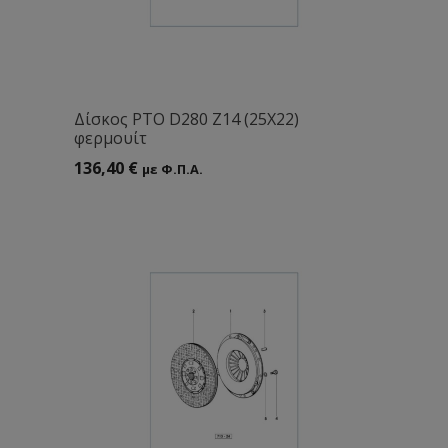
Δίσκος ΡΤΟ D280 Ζ14 (25Χ22)
φερμoυίτ
136,40
€
με Φ.Π.Α.