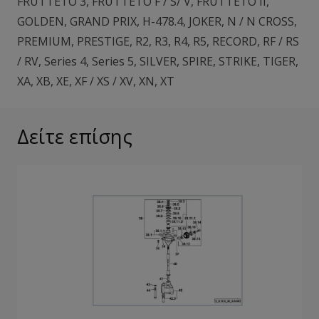
FRUTTETO 3
,
FRUTTETO F / S/ V
,
FRUTTETO II
,
GOLDEN
,
GRAND PRIX
,
H-478.4
,
JOKER
,
N / N CROSS
,
PREMIUM
,
PRESTIGE
,
R2
,
R3
,
R4
,
R5
,
RECORD
,
RF / RS
/ RV
,
Series 4
,
Series 5
,
SILVER
,
SPIRE
,
STRIKE
,
TIGER
,
XA
,
XB
,
XE
,
XF / XS / XV
,
XN
,
XT
Δείτε επίσης