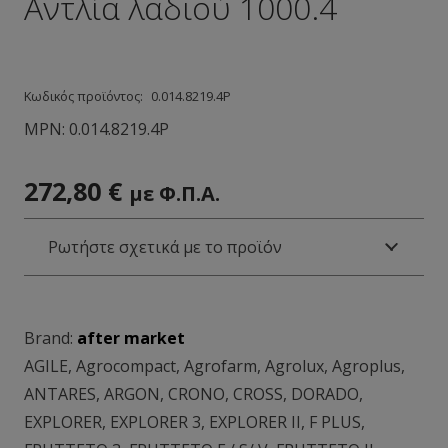
Αντλία λαδιού 1000.4
Κωδικός προϊόντος:
0.014.8219.4Ρ
MPN:
0.014.8219.4Ρ
272,80
€
με Φ.Π.Α.
Ρωτήστε σχετικά με το προϊόν
Brand:
after market
AGILE
,
Agrocompact
,
Agrofarm
,
Agrolux
,
Agroplus
,
ANTARES
,
ARGON
,
CRONO
,
CROSS
,
DORADO
,
EXPLORER
,
EXPLORER 3
,
EXPLORER II
,
F PLUS
,