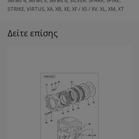
Series 4
,
Series 5
,
Series 6
,
SILVER
,
SPARK
,
SPIRE
,
STRIKE
,
VIRTUS
,
XA
,
XB
,
XE
,
XF / XS / XV
,
XL
,
XM
,
XT
Δείτε επίσης