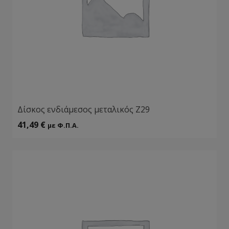
Δίσκος ενδιάμεσος μεταλικός Ζ29
41,49
€
με Φ.Π.Α.