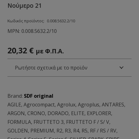
Νούμερο 21
Κωδικός προϊόντος:
0.008.5632.2/10
MPN:
0.008.5632.2/10
20,32
€
με Φ.Π.Α.
Ρωτήστε σχετικά με το προϊόν
Brand:
SDF original
AGILE
,
Agrocompact
,
Agrolux
,
Agroplus
,
ANTARES
,
ARGON
,
CRONO
,
DORADO
,
ELITE
,
EXPLORER
,
FORMULA
,
FRUTTETO 3
,
FRUTTETO F / S/ V
,
GOLDEN
,
PREMIUM
,
R2
,
R3
,
R4
,
R5
,
RF / RS / RV
,