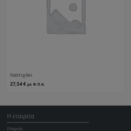
Λαστιχάκι
27,54
€
με Φ.Π.Α.
Η εταιρεία
Εταιρεία