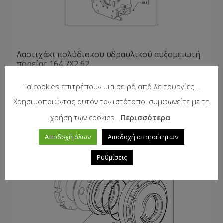
Λαστιχάκι πολύδισκου υδραυλικού αυξομειωτή
πορείας 164,7Χ2,62
16,88
€
με Φ.Π.Α.
Τα cookies επιτρέπουν μια σειρά από λειτουργίες...
Χρησιμοποιώντας αυτόν τον ιστότοπο, συμφωνείτε με τη
χρήση των cookies.
Περισσότερα
Αποδοχή όλων
Αποδοχή απαραίτητων
Ρυθμίσεις