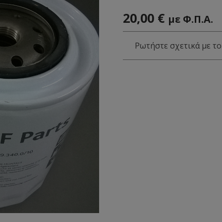
20,00
€
με Φ.Π.Α.
Ρωτήστε σχετικά με το