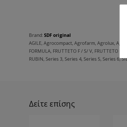
Brand:
SDF original
AGILE
,
Agrocompact
,
Agrofarm
,
Agrolux
,
Agro
FORMULA
,
FRUTTETO F / S/ V
,
FRUTTETO II
,
RUBIN
,
Series 3
,
Series 4
,
Series 5
,
Series 6
,
SI
Δείτε επίσης