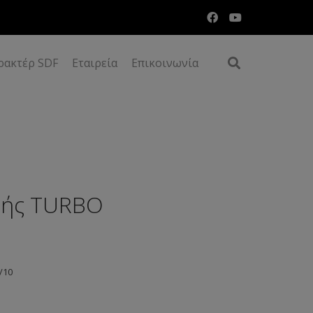
ρακτέρ SDF
Εταιρεία
Επικοινωνία
νής TURBO
/10