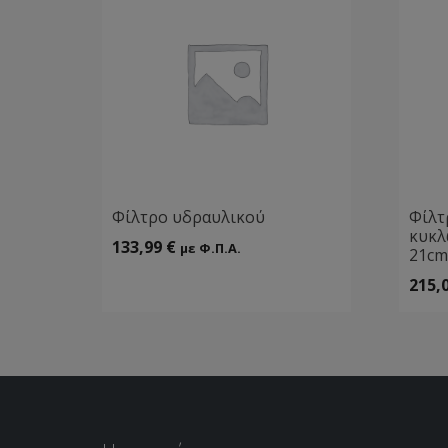
Φίλτρο υδραυλικού
Φίλτ
κυκλ
133,99
€
με Φ.Π.Α.
21cm
215,