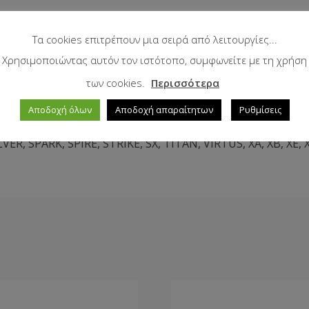
Τα cookies επιτρέπουν μια σειρά από λειτουργίες...
Χρησιμοποιώντας αυτόν τον ιστότοπο, συμφωνείτε με τη χρήση
των cookies.
Περισσότερα
plus
,
ANTARES
,
ARGON
,
CHAMPION
,
CRONO
,
CROSS
,
DORA
Αποδοχή όλων
Αποδοχή απαραίτητων
Ρυθμίσεις
GOLDEN
,
GRAND PRIX
,
MATSER
,
N / N CROSS
,
PREMIUM
,
PR
LVER
,
SPARK
,
SPIRE
,
STRIKE
,
SX
,
TITAN
,
VIRTUS
,
XA
,
XB
,
XE
,
X