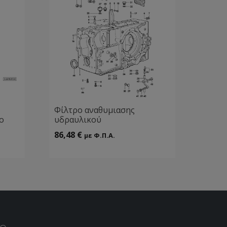
Φίλτρο αναθυμιασης
ο
υδραυλικού
86,48
€
με Φ.Π.Α.