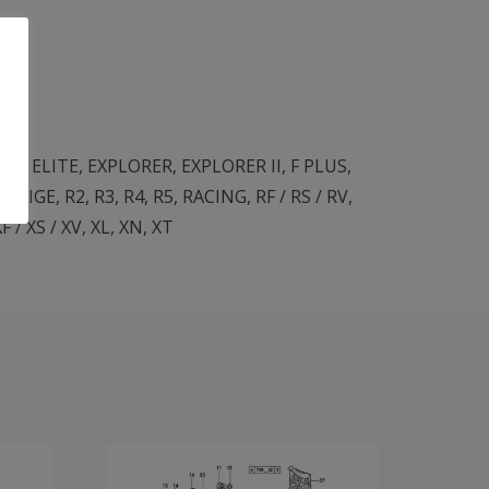
DO
,
ELITE
,
EXPLORER
,
EXPLORER II
,
F PLUS
,
ESTIGE
,
R2
,
R3
,
R4
,
R5
,
RACING
,
RF / RS / RV
,
F / XS / XV
,
XL
,
XN
,
XT