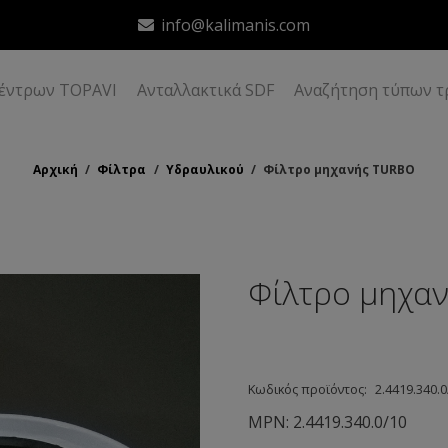
info@kalimanis.com
δέντρων TOPAVI
Ανταλλακτικά SDF
Αναζήτηση τύπων τ
Αρχική
/
Φίλτρα
/
Υδραυλικού
/
Φίλτρο μηχανής TURBO
Φίλτρο μηχα
Κωδικός προϊόντος:
2.4419.340.0
MPN:
2.4419.340.0/10