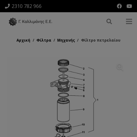
2310 782 966
Αρχική
/
Φίλτρα
/
Μηχανής
/
Φίλτρο πετρελαίου