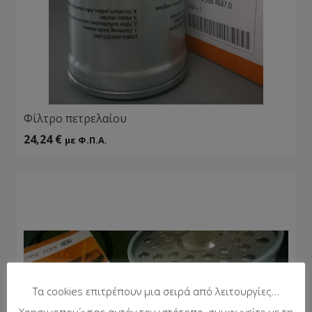
Φίλτρο πετρελαίου
24,24
€
με Φ.Π.Α.
Τα cookies επιτρέπουν μια σειρά από λειτουργίες...
Χρησιμοποιώντας αυτόν τον ιστότοπο, συμφωνείτε με τη