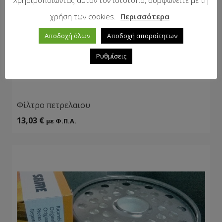
χρήση των cookies.
Περισσότερα
Αποδοχή όλων
Αποδοχή απαραίτητων
Ρυθμίσεις
Φίλτρο πετρελαιου
13,03
€
με Φ.Π.Α.