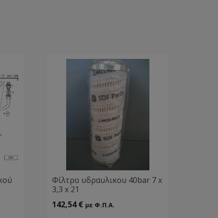
κού
Φίλτρο υδραυλικου 40bar 7 x
3,3 x 21
142,54
€
με Φ.Π.Α.