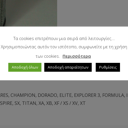
Τα cookies επιτρέπουν μια σειρά από λειτουργίες...
Χρησιμοποιώντας αυτόν τον ιστότοπο, συμφωνείτε με τη χρήση
των cookies.
Περισσότερα
Αποδοχή όλων
Αποδοχή απαραίτητων
Ρυθμίσεις
RES
,
CHAMPION
,
DORADO
,
ELITE
,
EXPLORER 3
,
FORMULA
,
SPIRE
,
SX
,
TITAN
,
XA
,
XB
,
XF / XS / XV
,
XT