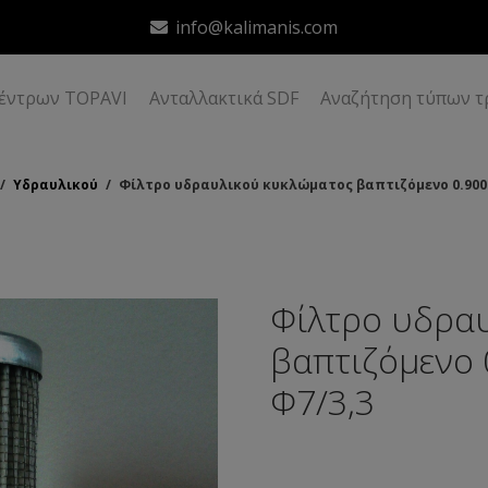
info@kalimanis.com
δέντρων TOPAVI
Ανταλλακτικά SDF
Αναζήτηση τύπων τ
/
Υδραυλικού
/
Φίλτρο υδραυλικού κυκλώματος βαπτιζόμενο 0.900.
Φίλτρο υδρα
βαπτιζόμενο 
Φ7/3,3