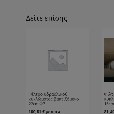
Δείτε επίσης
Φίλτρο υδραυλικού
Φίλτ
κυκλώματος βαπτιζόμενο
κυκλ
22cm Φ7
16cm
100,81
€
81,4
με Φ.Π.Α.