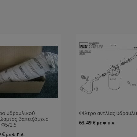
ρο υδραυλικού
Φίλτρο αντλίας υδραυλι
ώαμτος βαπτιζόμενο
63,49
€
με Φ.Π.Α.
 Φ5/2,5
9
€
με Φ.Π.Α.