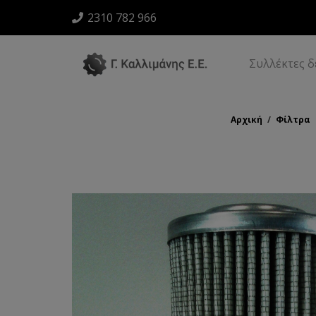
2310 782 966
Συλλέκτες 
Αρχική
/
Φίλτρα