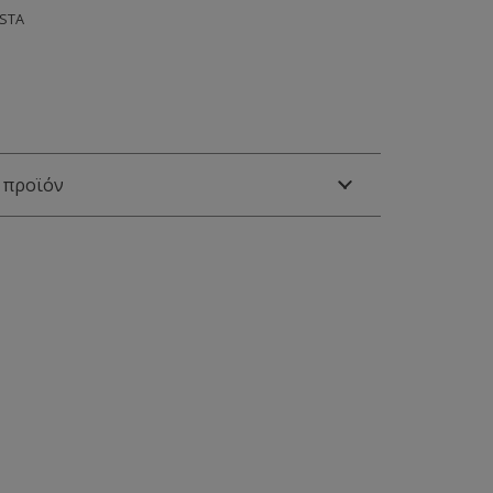
0STA
 προϊόν