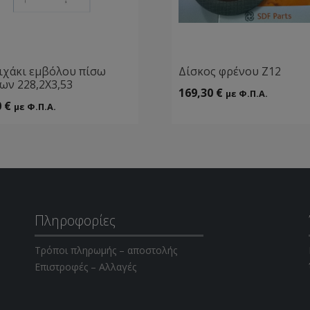
ιχάκι εμβόλου πίσω
Δίσκος φρένου Ζ12
ων 228,2Χ3,53
169,30
€
με Φ.Π.Α.
0
€
με Φ.Π.Α.
Πληροφορίες
Τρόποι πληρωμής – αποστολής
Επιστροφές – Αλλαγές