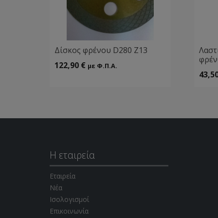
Δίσκος φρένου D280 Ζ13
Λαστ
φρέν
122,90
€
με Φ.Π.Α.
43,5
Η εταιρεία
Εταιρεία
Νέα
Ισολογισμοί
Επικοινωνία