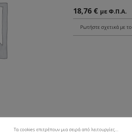
18,76
€
με Φ.Π.Α.
Ρωτήστε σχετικά με το
Τα cookies επιτρέπουν μια σειρά από λειτουργίες...