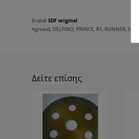
Brand:
SDF original
Agrokid
,
DELFINO
,
PRINCE
,
R1
,
RUNNER
,
Seri
Δείτε επίσης