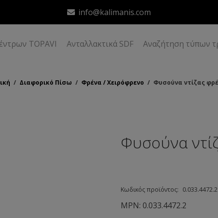
info@kalimanis.com
δέντρων TOPAVI
Ανταλλακτικά SDF
Αναζήτηση τύπων τ
ική
/
Διαφορικό Πίσω
/
Φρένα / Χειρόφρενο
/
Φυσούνα ντίζας φρ
Φυσούνα ντί
Κωδικός προϊόντος:
0.033.4472.2
MPN:
0.033.4472.2