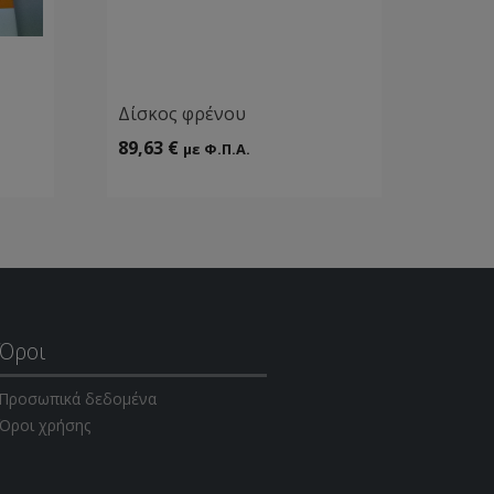
Δίσκος φρένου
89,63
€
με Φ.Π.Α.
Όροι
Προσωπικά δεδομένα
Όροι χρήσης