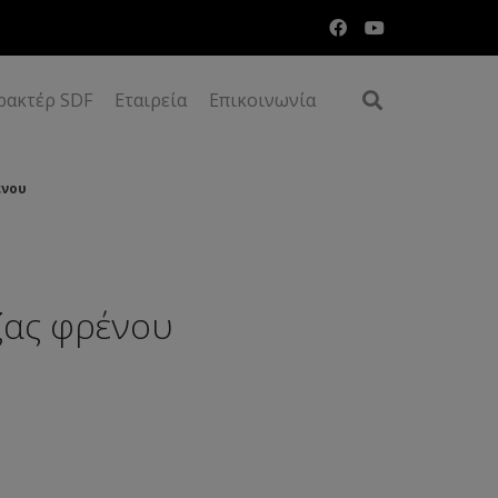
ρακτέρ SDF
Εταιρεία
Επικοινωνία
ένου
ζας φρένου