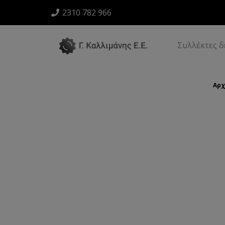
2310 782 966
Συλλέκτες 
Αρχ