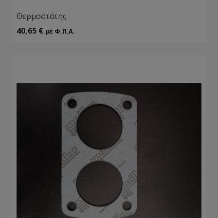
Θερμοστάτης
40,65
€
με Φ.Π.Α.