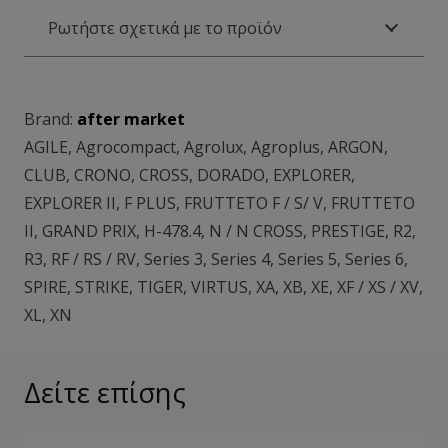
Ρωτήστε σχετικά με το προϊόν
Brand:
after market
AGILE
,
Agrocompact
,
Agrolux
,
Agroplus
,
ARGON
,
CLUB
,
CRONO
,
CROSS
,
DORADO
,
EXPLORER
,
EXPLORER II
,
F PLUS
,
FRUTTETO F / S/ V
,
FRUTTETO
II
,
GRAND PRIX
,
H-478.4
,
N / N CROSS
,
PRESTIGE
,
R2
,
R3
,
RF / RS / RV
,
Series 3
,
Series 4
,
Series 5
,
Series 6
,
SPIRE
,
STRIKE
,
TIGER
,
VIRTUS
,
XA
,
XB
,
XE
,
XF / XS / XV
,
XL
,
XN
Δείτε επίσης