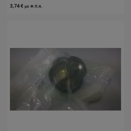
3,74
€
με Φ.Π.Α.