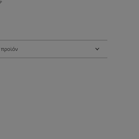
0P
 προϊόν