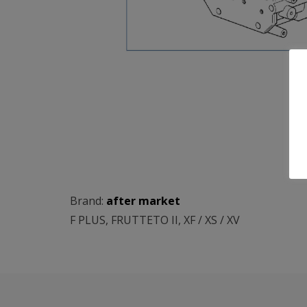
Brand:
after market
F PLUS
,
FRUTTETO II
,
XF / XS / XV