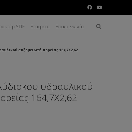
ρακτέρ SDF
Εταιρεία
Επικοινωνία
αυλικού αυξομειωτή πορείας 164,7Χ2,62
λύδισκου υδραυλικού
ορείας 164,7Χ2,62