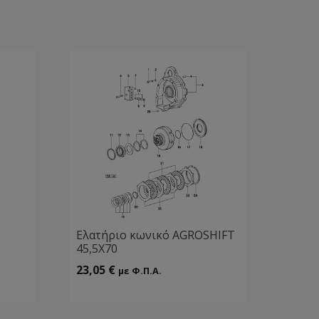
Ελατήριο κωνικό AGROSHIFT
45,5Χ70
23,05
€
με Φ.Π.Α.