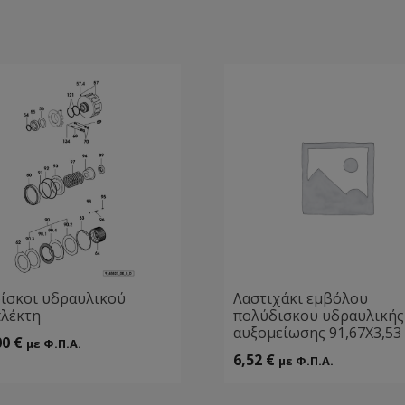
δίσκοι υδραυλικού
Λαστιχάκι εμβόλου
λέκτη
πολύδισκου υδραυλικής
αυξομείωσης 91,67Χ3,53
00
€
με Φ.Π.Α.
6,52
€
με Φ.Π.Α.