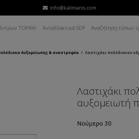
info@kalimanis.com
δέντρων TOPAVI
Ανταλλακτικά SDF
Αναζήτηση τύπων τ
Πολύδισκα Αυξομείωσης & αναστροφέα
/
Λαστιχάκι πολύδισκου υδρ
Λαστιχάκι πο
αυξομειωτή π
Νούμερο 30