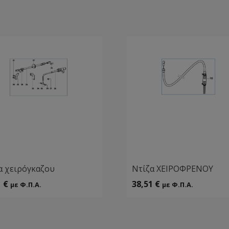
α χειρόγκαζου
Ντίζα ΧΕΙΡΟΦΡΕΝΟΥ
1
€
38,51
€
με Φ.Π.Α.
με Φ.Π.Α.