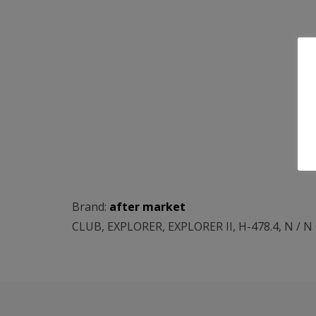
Brand:
after market
CLUB
,
EXPLORER
,
EXPLORER II
,
H-478.4
,
N / N