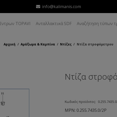
info@kalimanis.com
δέντρων TOPAVI
Ανταλλακτικά SDF
Αναζήτηση τύπων τ
Αρχική
/
Αμάξωμα & Καμπίνα
/
Ντίζες
/
Ντίζα στροφόμετρου
Ντίζα στροφ
Κωδικός προϊόντος:
0.255.7435.
MPN:
0.255.7435.0/2Ρ