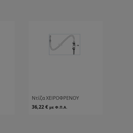
Ντίζα ΧΕΙΡΟΦΡΕΝΟΥ
36,22
€
με Φ.Π.Α.