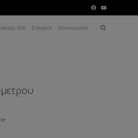
ρακτέρ SDF
Εταιρεία
Επικοινωνία
όμετρου
0/2Ρ