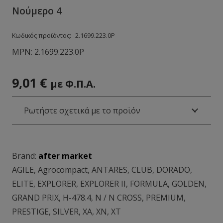
Νούμερο 4
Κωδικός προϊόντος:
2.1699.223.0Ρ
MPN:
2.1699.223.0Ρ
9,01
€
με Φ.Π.Α.
Ρωτήστε σχετικά με το προϊόν
Brand:
after market
AGILE
,
Agrocompact
,
ANTARES
,
CLUB
,
DORADO
,
ELITE
,
EXPLORER
,
EXPLORER II
,
FORMULA
,
GOLDEN
,
GRAND PRIX
,
H-478.4
,
N / N CROSS
,
PREMIUM
,
PRESTIGE
,
SILVER
,
XA
,
XN
,
XT