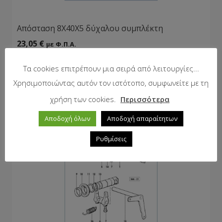
Απόσταση 8Χ40Χ5 δύχαλου συμπλέκτη
23,05
€
με Φ.Π.Α.
Τα cookies επιτρέπουν μια σειρά από λειτουργίες...
Χρησιμοποιώντας αυτόν τον ιστότοπο, συμφωνείτε με τη
χρήση των cookies.
Περισσότερα
Αποδοχή όλων
Αποδοχή απαραίτητων
Ρυθμίσεις