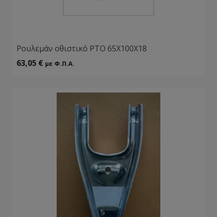
Ρουλεμάν οθιστικό ΡΤΟ 65Χ100Χ18
63,05
€
με Φ.Π.Α.