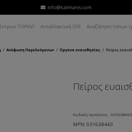
info@kalimanis.com
δέντρων TOPAVI
Ανταλλακτικά SDF
Αναζήτηση τύπων τ
ή
/
Ανύψωση Παρελκόμενων
/
Όργανα ευαισθησίας
/
Πείρος ευαισ
Πείρος ευαισ
Κωδικός προϊόντος:
0.016.6844.0
MPN:
0.016.6844.0