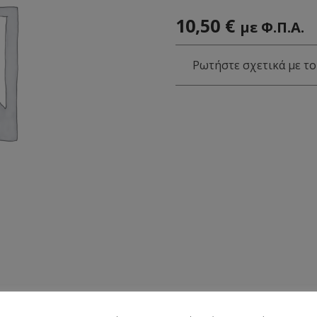
10,50
€
με Φ.Π.Α.
Ρωτήστε σχετικά με το