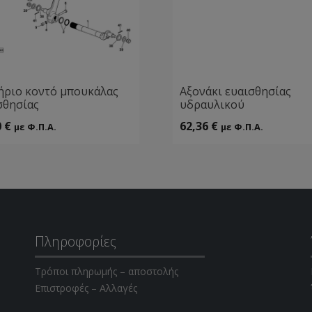
ήριο κοντό μπουκάλας
Αξονάκι ευαισθησίας
σθησίας
υδραυλικού
0
€
62,36
€
με Φ.Π.Α.
με Φ.Π.Α.
Πληροφορίες
Τρόποι πληρωμής – αποστολής
Επιστροφές – Αλλαγές