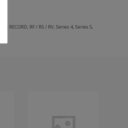
,
R2
,
RECORD
,
RF / RS / RV
,
Series 4
,
Series 5
,