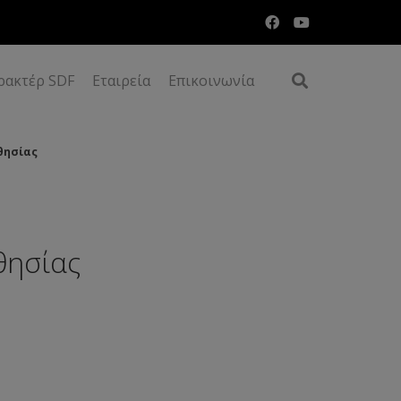
ρακτέρ SDF
Εταιρεία
Επικοινωνία
θησίας
θησίας