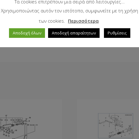
Τα cookies επιτρέπουν μια σειρά από λειτουργίες...
Χρησιμοποιώντας αυτόν τον ιστότοπο, συμφωνείτε με τη χρήση
των cookies.
Περισσότερα
ORADO
,
EXPLORER
,
FRUTTETO 3
,
FRUTTETO F / S/ V
,
JOKER
Αποδοχή όλων
Αποδοχή απαραίτητων
Ρυθμίσεις