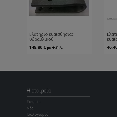
Ελατήριο ευαισθησιας
Ελατ
υδραυλικού
ευαι
148,80
€
46,4
με Φ.Π.Α.
Η εταιρεία
Εταιρεία
Νέα
Ισολογισμοί