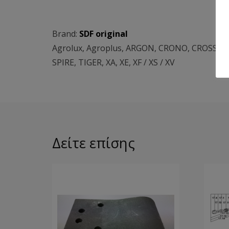
Brand:
SDF original
Agrolux
,
Agroplus
,
ARGON
,
CRONO
,
CROSS
,
D
SPIRE
,
TIGER
,
XA
,
XE
,
XF / XS / XV
Δείτε επίσης