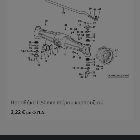
Προσθήκη 0,50mm πείρου καρπουζιού
2,22
€
με Φ.Π.Α.