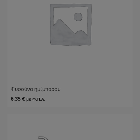
Φυσούνα ημίμπαρου
6,35
€
με Φ.Π.Α.