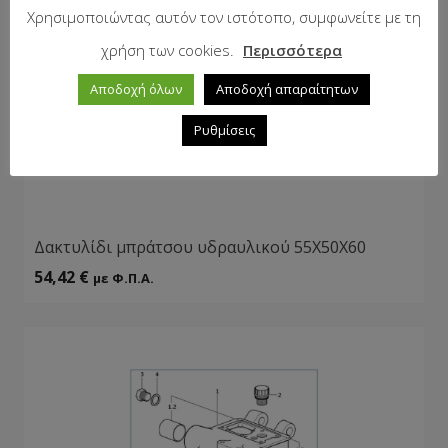
Χρησιμοποιώντας αυτόν τον ιστότοπο, συμφωνείτε με τη
χρήση των cookies.
Περισσότερα
Αποδοχή όλων
Αποδοχή απαραίτητων
Ρυθμίσεις
Δακτυλίδι μπράτσου υδραυλικού 55Χ50Χ60
54,42
€
με Φ.Π.Α.