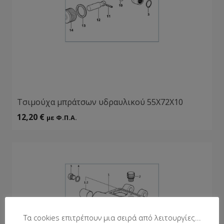
Τσιμούχα μπράτσων υδραυλικού 55Χ72Χ10
12,20
€
με Φ.Π.Α.
Τα cookies επιτρέπουν μια σειρά από λειτουργίες...