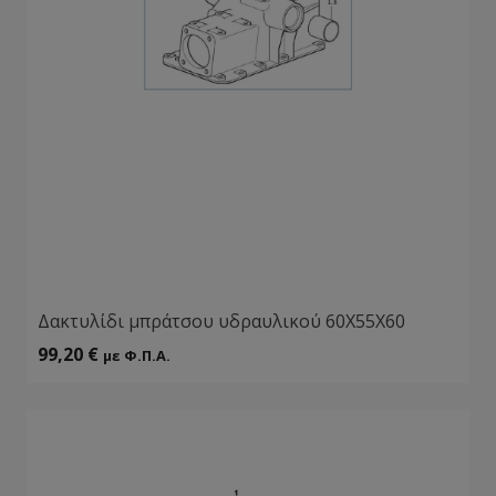
Δακτυλίδι μπράτσου υδραυλικού 60Χ55Χ60
99,20
€
με Φ.Π.Α.