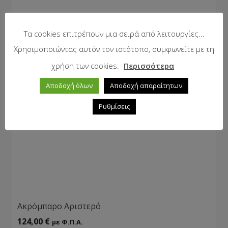
Τα cookies επιτρέπουν μια σειρά από λειτουργίες...
Χρησιμοποιώντας αυτόν τον ιστότοπο, συμφωνείτε με τη
χρήση των cookies.
Περισσότερα
Αποδοχή όλων
Αποδοχή απαραίτητων
Ρυθμίσεις
Ακρόμπαρο Αριστερό
124,00
€
με Φ.Π.Α.