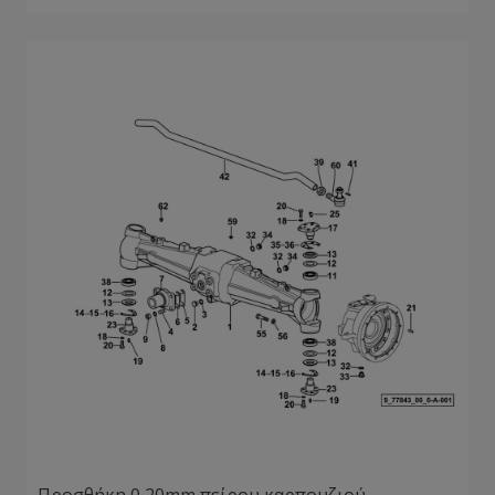
Προσθήκη 0,20mm πείρου καρπουζιού