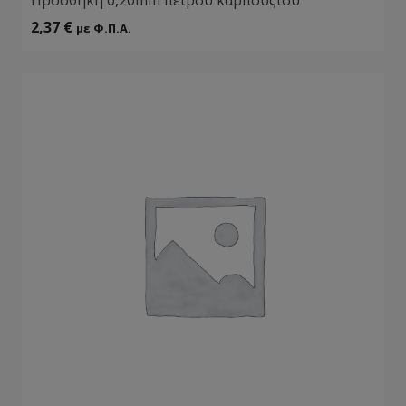
2,37
€
με Φ.Π.Α.