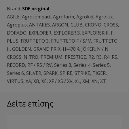
Brand:
SDF original
AGILE
,
Agrocompact
,
Agrofarm
,
Agrokid
,
Agrolux
,
Agroplus
,
ANTARES
,
ARGON
,
CLUB
,
CRONO
,
CROSS
,
DORADO
,
EXPLORER
,
EXPLORER 3
,
EXPLORER II
,
F
PLUS
,
FRUTTETO 3
,
FRUTTETO F / S/ V
,
FRUTTETO
II
,
GOLDEN
,
GRAND PRIX
,
H-478.4
,
JOKER
,
N / N
CROSS
,
NITRO
,
PREMIUM
,
PRESTIGE
,
R2
,
R3
,
R4
,
R5
,
RECORD
,
RF / RS / RV
,
Series 3
,
Series 4
,
Series 5
,
Series 6
,
SILVER
,
SPARK
,
SPIRE
,
STRIKE
,
TIGER
,
VIRTUS
,
XA
,
XB
,
XE
,
XF / XS / XV
,
XL
,
XM
,
XN
,
XT
Δείτε επίσης