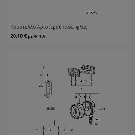
Κρύσταλλο Αριστερού πίσω φλας
20,10
€
με Φ.Π.Α.