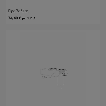
Προβολέας
74,40
€
με Φ.Π.Α.