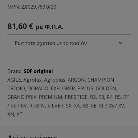
MPN:
2.8029.760.0/30
81,60
€
με Φ.Π.Α.
Ρωτήστε σχετικά με το προϊόν
Brand:
SDF original
AGILE
,
Agrolux
,
Agroplus
,
ARGON
,
CHAMPION
,
CRONO
,
DORADO
,
EXPLORER
,
F PLUS
,
GOLDEN
,
GRAND PRIX
,
PREMIUM
,
PRESTIGE
,
R2
,
R3
,
R4
,
R5
,
RF
/ RS / RV
,
RUBIN
,
SILVER
,
SX
,
XA
,
XB
,
XE
,
XF / XS / XV
,
XN
,
XT