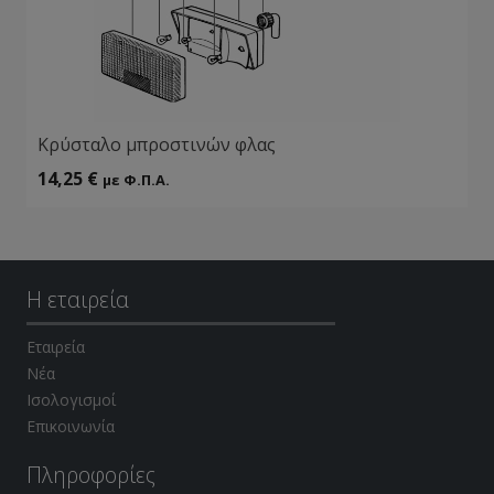
Κρύσταλο μπροστινών φλας
14,25
€
με Φ.Π.Α.
Η εταιρεία
Εταιρεία
Νέα
Ισολογισμοί
Επικοινωνία
Πληροφορίες