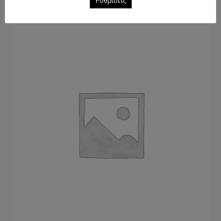
12,86
€
Ρυθμίσεις
με Φ.Π.Α.