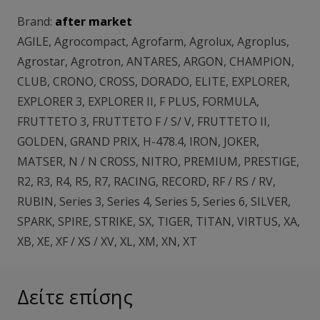
Brand:
after market
AGILE
,
Agrocompact
,
Agrofarm
,
Agrolux
,
Agroplus
,
Agrostar
,
Agrotron
,
ANTARES
,
ARGON
,
CHAMPION
,
CLUB
,
CRONO
,
CROSS
,
DORADO
,
ELITE
,
EXPLORER
,
EXPLORER 3
,
EXPLORER II
,
F PLUS
,
FORMULA
,
FRUTTETO 3
,
FRUTTETO F / S/ V
,
FRUTTETO II
,
GOLDEN
,
GRAND PRIX
,
H-478.4
,
IRON
,
JOKER
,
MATSER
,
N / N CROSS
,
NITRO
,
PREMIUM
,
PRESTIGE
,
R2
,
R3
,
R4
,
R5
,
R7
,
RACING
,
RECORD
,
RF / RS / RV
,
RUBIN
,
Series 3
,
Series 4
,
Series 5
,
Series 6
,
SILVER
,
SPARK
,
SPIRE
,
STRIKE
,
SX
,
TIGER
,
TITAN
,
VIRTUS
,
XA
,
XB
,
XE
,
XF / XS / XV
,
XL
,
XM
,
XN
,
XT
Δείτε επίσης