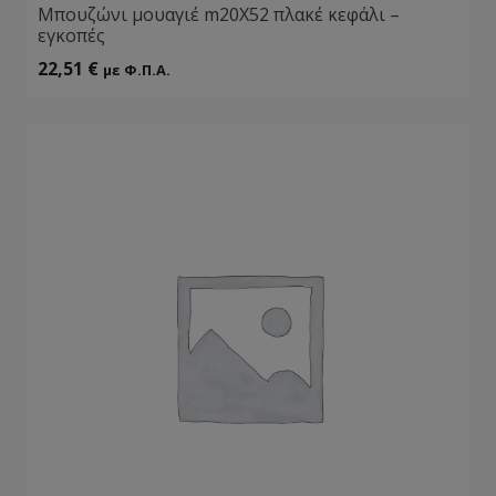
Μπουζώνι μουαγιέ m20Χ52 πλακέ κεφάλι –
εγκοπές
22,51
€
με Φ.Π.Α.