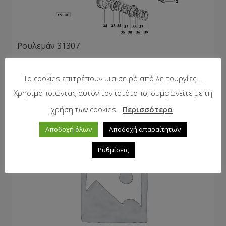
Ρουλεμάν 31307
92,21
€
με Φ.Π.Α.
Τα cookies επιτρέπουν μια σειρά από λειτουργίες...
Χρησιμοποιώντας αυτόν τον ιστότοπο, συμφωνείτε με τη
χρήση των cookies.
Περισσότερα
Αποδοχή όλων
Αποδοχή απαραίτητων
Ρυθμίσεις