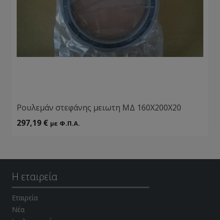
Ρουλεμάν στεφάνης μειωτη MΔ 160Χ200Χ20
297,19
€
με Φ.Π.Α.
Η εταιρεία
Εταιρεία
Νέα