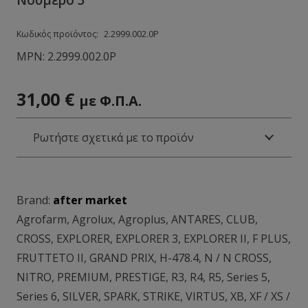
Κωδικός προϊόντος:
2.2999.002.0Ρ
MPN:
2.2999.002.0Ρ
31,00
€
με Φ.Π.Α.
Ρωτήστε σχετικά με το προϊόν
Brand:
after market
Agrofarm
,
Agrolux
,
Agroplus
,
ANTARES
,
CLUB
,
CROSS
,
EXPLORER
,
EXPLORER 3
,
EXPLORER II
,
F PLUS
,
FRUTTETO II
,
GRAND PRIX
,
H-478.4
,
N / N CROSS
,
NITRO
,
PREMIUM
,
PRESTIGE
,
R3
,
R4
,
R5
,
Series 5
,
Series 6
,
SILVER
,
SPARK
,
STRIKE
,
VIRTUS
,
XB
,
XF / XS /