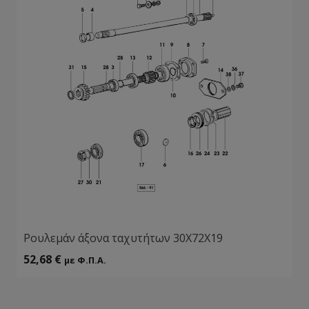
Ρουλεμάν άξονα ταχυτήτων 30Χ72Χ19
52,68
€
με Φ.Π.Α.