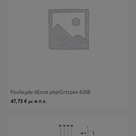
Ρουλεμάν άξονα μπρίζντερεκ 6208
47,73
€
με Φ.Π.Α.