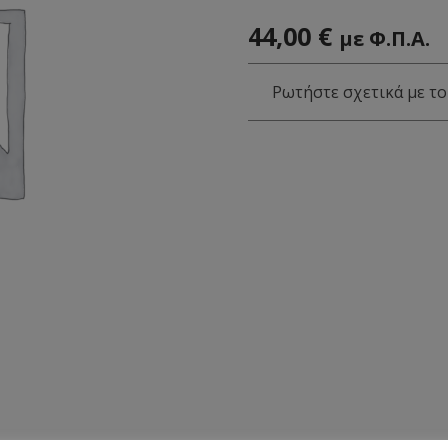
44,00
€
με Φ.Π.Α.
Ρωτήστε σχετικά με το