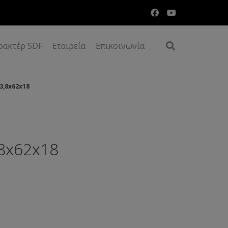
ρακτέρ SDF
Εταιρεία
Επικοινωνία
3,8x62x18
8x62x18