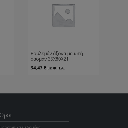
Ρουλεμάν άξονα μειωτή
σασμάν 35Χ80Χ21
34,47
€
με Φ.Π.Α.
Όροι
Προσωπικά δεδομένα