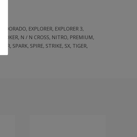
S
,
DORADO
,
EXPLORER
,
EXPLORER 3
,
N
,
JOKER
,
N / N CROSS
,
NITRO
,
PREMIUM
,
LVER
,
SPARK
,
SPIRE
,
STRIKE
,
SX
,
TIGER
,