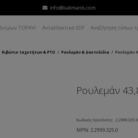
info@kalimanis.com
δέντρων TOPAVI
Ανταλλακτικά SDF
Αναζήτηση τύπων τ
Κιβώτιο ταχυτήτων & ΡΤΟ
/
Ρουλεμάν & Δακτυλίδια
/
Ρουλεμάν 4
Ρουλεμάν 43,
Κωδικός προϊόντος:
2.2999.325.0
MPN:
2.2999.325.0