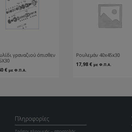
υλίδι γραναζιού όπισθεν
Ρουλεμάν 40x45x30
5Χ30
17,98
€
με Φ.Π.Α.
40
€
με Φ.Π.Α.
Πληροφορίες
Τρόποι πληρωμής – αποστολής