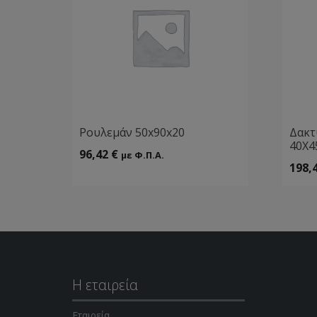
Ρουλεμάν 50x90x20
Δακτ
40Χ4
96,42
€
με Φ.Π.Α.
198,
Η εταιρεία
Εταιρεία