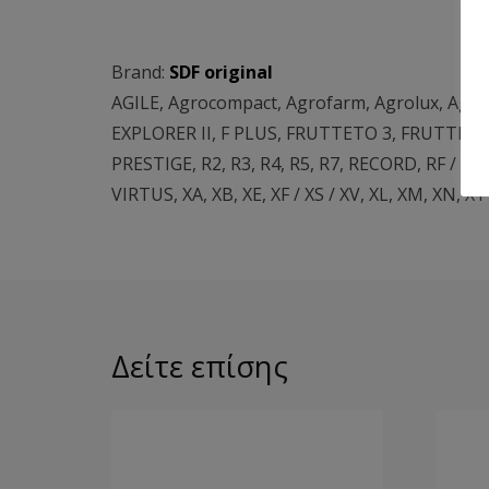
Brand:
SDF original
AGILE
,
Agrocompact
,
Agrofarm
,
Agrolux
,
Agro
EXPLORER II
,
F PLUS
,
FRUTTETO 3
,
FRUTTETO 
PRESTIGE
,
R2
,
R3
,
R4
,
R5
,
R7
,
RECORD
,
RF / RS 
VIRTUS
,
XA
,
XB
,
XE
,
XF / XS / XV
,
XL
,
XM
,
XN
,
XT
Δείτε επίσης