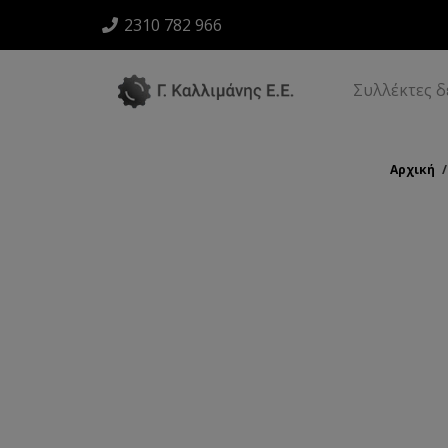
2310 782 966
Συλλέκτες 
Αρχική
/