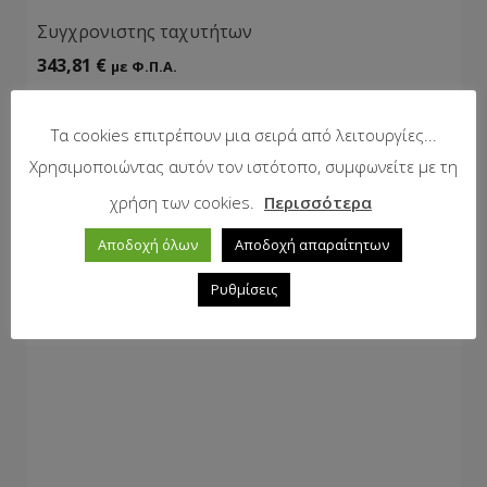
Συγχρονιστης ταχυτήτων
343,81
€
με Φ.Π.Α.
Τα cookies επιτρέπουν μια σειρά από λειτουργίες...
Χρησιμοποιώντας αυτόν τον ιστότοπο, συμφωνείτε με τη
χρήση των cookies.
Περισσότερα
Αποδοχή όλων
Αποδοχή απαραίτητων
Ρυθμίσεις