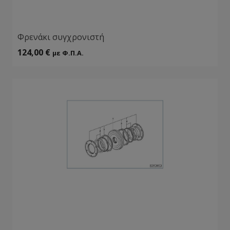
Φρενάκι συγχρονιστή
124,00
€
με Φ.Π.Α.