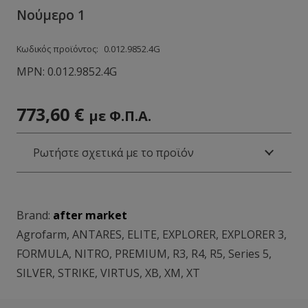
Νούμερο 1
Κωδικός προϊόντος:
0.012.9852.4G
MPN:
0.012.9852.4G
773,60
€
με Φ.Π.Α.
Ρωτήστε σχετικά με το προϊόν
Brand:
after market
Agrofarm
,
ANTARES
,
ELITE
,
EXPLORER
,
EXPLORER 3
,
FORMULA
,
NITRO
,
PREMIUM
,
R3
,
R4
,
R5
,
Series 5
,
SILVER
,
STRIKE
,
VIRTUS
,
XB
,
XM
,
XT