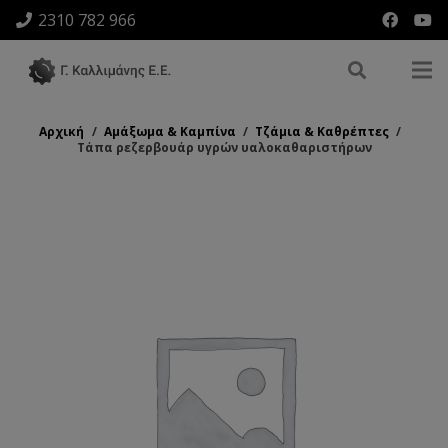
2310 782 966
Αρχική
/
Αμάξωμα & Καμπίνα
/
Τζάμια & Καθρέπτες
/
Τάπα ρεζερβουάρ υγρών υαλοκαθαριστήρων