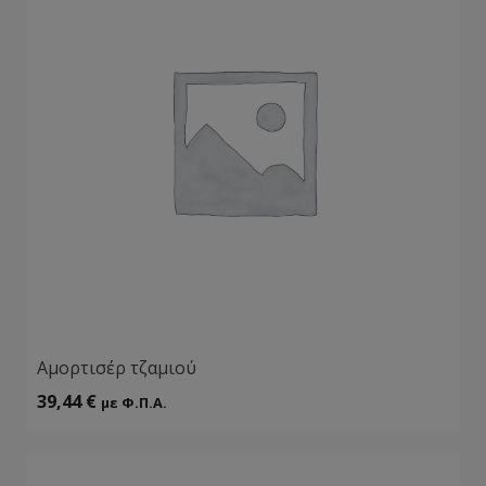
Αμορτισέρ τζαμιού
39,44
€
με Φ.Π.Α.