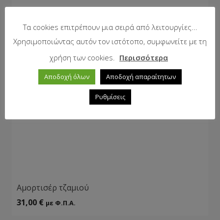
Τα cookies επιτρέπουν μια σειρά από λειτουργίες...
Χρησιμοποιώντας αυτόν τον ιστότοπο, συμφωνείτε με τη
χρήση των cookies.
Περισσότερα
Αποδοχή όλων
Αποδοχή απαραίτητων
Ρυθμίσεις
Αμορτισέρ τζαμιού
31,00
€
με Φ.Π.Α.