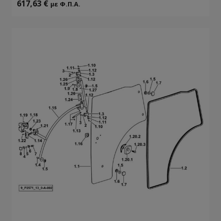
617,63
€
με Φ.Π.Α.