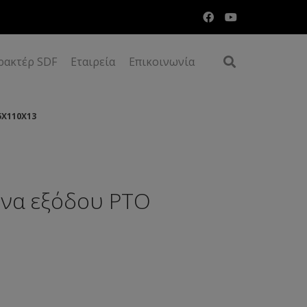
ρακτέρ SDF
Εταιρεία
Επικοινωνία
5Χ110Χ13
ονα εξόδου ΡΤΟ