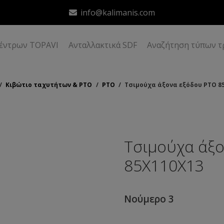
info@kalimanis.com
δέντρων TOPAVI
Ανταλλακτικά SDF
Αναζήτηση τύπων τ
/
Κιβώτιο ταχυτήτων & ΡΤΟ
/
ΡΤΟ
/
Τσιμούχα άξονα εξόδου ΡΤΟ 8
Τσιμούχα άξ
85Χ110Χ13
Νούμερο 3