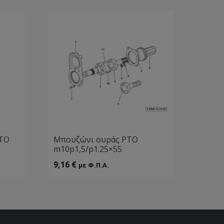
ΡΤΟ
Μπουζώνι ουράς ΡΤΟ
m10p1,5/p1.25×55
9,16
€
με Φ.Π.Α.