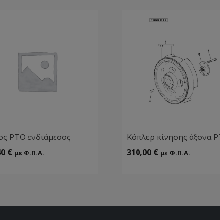
ος ΡΤΟ ενδιάμεσος
Κόπλερ κίνησης άξονα 
40
€
310,00
€
με Φ.Π.Α.
με Φ.Π.Α.