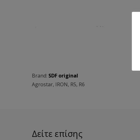
Brand:
SDF original
Agrostar
,
IRON
,
R5
,
R6
Δείτε επίσης