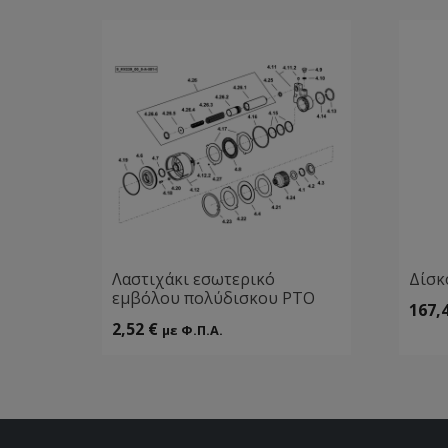
Λαστιχάκι εσωτερικό
Δίσκ
εμβόλου πολύδισκου ΡΤΟ
167,
2,52
€
με Φ.Π.Α.