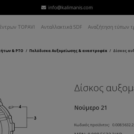
info@kalimanis.com
δέντρων TOPAVI
Ανταλλακτικά SDF
Αναζήτηση τύπων τ
τήτων & ΡΤΟ
/
Πολύδισκα Αυξομείωσης & αναστροφέα
/
Δίσκος αυ
Δίσκος αυξομ
Νούμερο 21
Κωδικός προϊόντος:
0.008.5632.