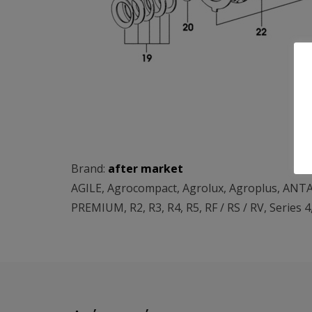
Brand:
after market
AGILE
,
Agrocompact
,
Agrolux
,
Agroplus
,
ANTA
PREMIUM
,
R2
,
R3
,
R4
,
R5
,
RF / RS / RV
,
Series 4