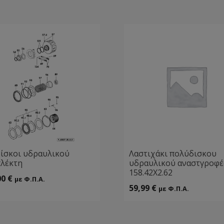
δίσκοι υδραυλικού
Λαστιχάκι πολύδισκου
λέκτη
υδραυλικού αναστγροφέ
158.42Χ2.62
00
€
με Φ.Π.Α.
59,99
€
με Φ.Π.Α.