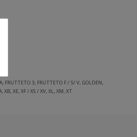
A
,
FRUTTETO 3
,
FRUTTETO F / S/ V
,
GOLDEN
,
A
,
XB
,
XE
,
XF / XS / XV
,
XL
,
XM
,
XT