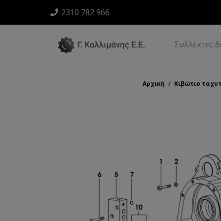
2310 782 966
Συλλέκτες 
Αρχική
/
Κιβώτιο ταχυ