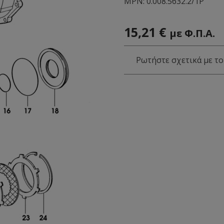
MPN:
0.008.5632.2/1Ρ
15,21
€
με Φ.Π.Α.
Ρωτήστε σχετικά με το