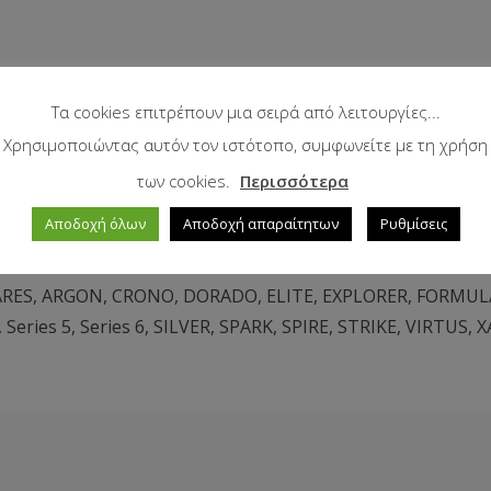
Τα cookies επιτρέπουν μια σειρά από λειτουργίες...
Χρησιμοποιώντας αυτόν τον ιστότοπο, συμφωνείτε με τη χρήση
των cookies.
Περισσότερα
Αποδοχή όλων
Αποδοχή απαραίτητων
Ρυθμίσεις
RES
,
ARGON
,
CRONO
,
DORADO
,
ELITE
,
EXPLORER
,
FORMUL
,
Series 5
,
Series 6
,
SILVER
,
SPARK
,
SPIRE
,
STRIKE
,
VIRTUS
,
X