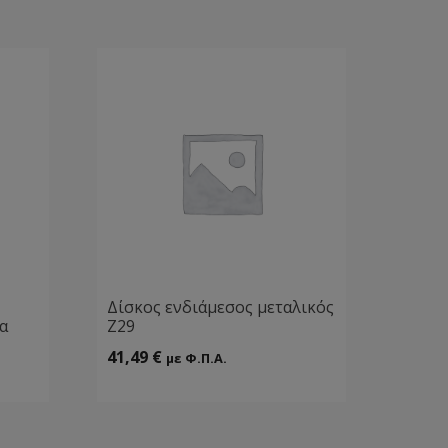
Δίσκος ενδιάμεσος μεταλικός
α
Ζ29
41,49
€
με Φ.Π.Α.