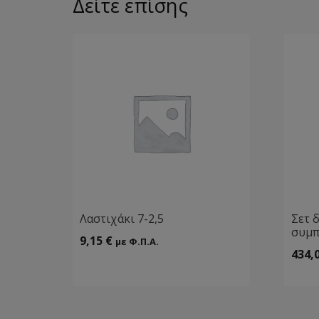
Δείτε επίσης
Λαστιχάκι 7-2,5
Σετ 
συμπ
9,15
€
με Φ.Π.Α.
434,