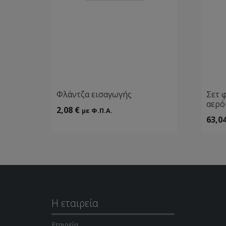
Φλάντζα εισαγωγής
Σετ 
αερ
2,08
€
με Φ.Π.Α.
63,0
Η εταιρεία
Εταιρεία