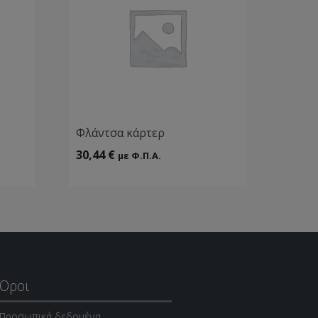
Φλάντσα κάρτερ
30,44
€
με Φ.Π.Α.
Όροι
Προσωπικά δεδομένα