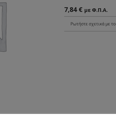
7,84
€
με Φ.Π.Α.
Ρωτήστε σχετικά με το