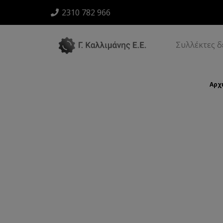
2310 782 966
Συλλέκτες 
Αρχ