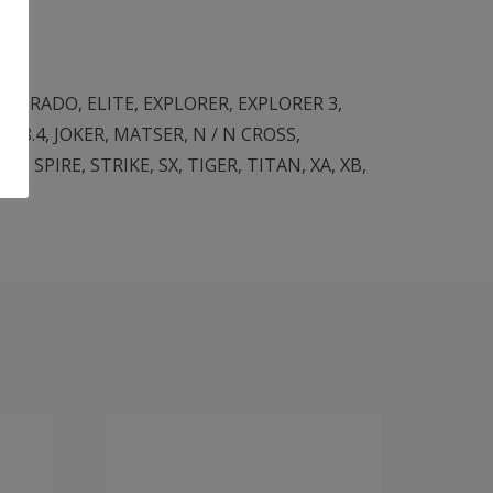
,
DORADO
,
ELITE
,
EXPLORER
,
EXPLORER 3
,
-478.4
,
JOKER
,
MATSER
,
N / N CROSS
,
VER
,
SPIRE
,
STRIKE
,
SX
,
TIGER
,
TITAN
,
XA
,
XB
,