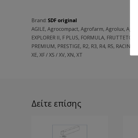
Brand:
SDF original
AGILE
,
Agrocompact
,
Agrofarm
,
Agrolux
,
Agro
EXPLORER II
,
F PLUS
,
FORMULA
,
FRUTTETO 3
PREMIUM
,
PRESTIGE
,
R2
,
R3
,
R4
,
R5
,
RACING
,
XE
,
XF / XS / XV
,
XN
,
XT
Δείτε επίσης