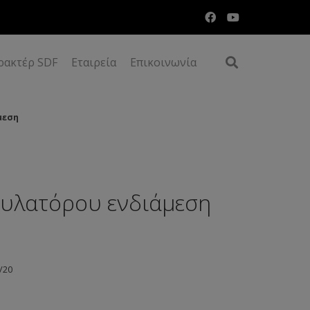
ρακτέρ SDF
Εταιρεία
Επικοινωνία
μεση
ουλατόρου ενδιάμεση
/20