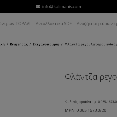
info@kalimanis.com
δέντρων TOPAVI
Ανταλλακτικά SDF
Αναζήτηση τύπων τ
ική
/
Κινητήρας
/
Στεγανοποίηση
/
Φλάντζα ρεγουλατόρου ενδιά
Φλάντζα ρεγ
Κωδικός προϊόντος:
0.065.1673.0
MPN:
0.065.1673.0/20