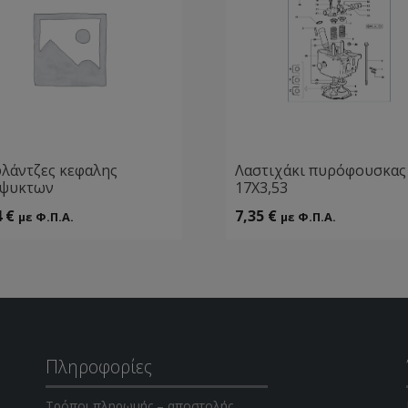
φλάντζες κεφαλης
Λαστιχάκι πυρόφουσκας
όψυκτων
17Χ3,53
4
€
7,35
€
με Φ.Π.Α.
με Φ.Π.Α.
Πληροφορίες
Τρόποι πληρωμής – αποστολής