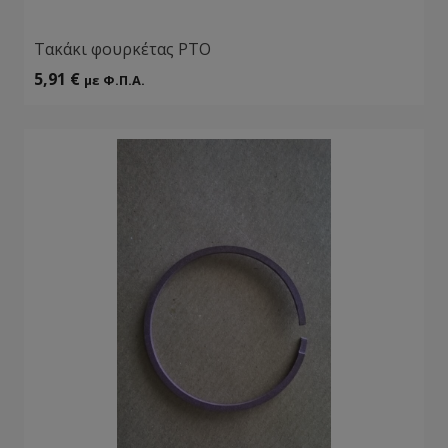
Tακάκι φουρκέτας ΡΤΟ
5,91
€
με Φ.Π.Α.