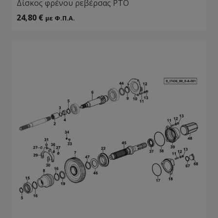
Δίσκος φρένου ρεβέρσας ΡΤΟ
24,80
€
με Φ.Π.Α.