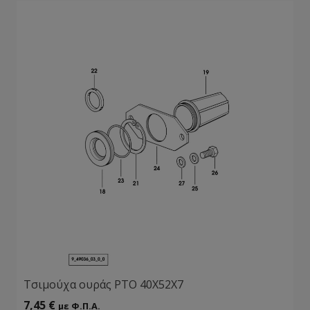
Τσιμούχα ουράς ΡΤΟ 40Χ52Χ7
7,45
€
με Φ.Π.Α.