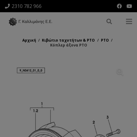
2310 782 966
Αρχική
/
Κιβώτιο ταχυτήτων & ΡΤΟ
/
ΡΤΟ
/
Κόπλερ άξονα ΡΤΟ