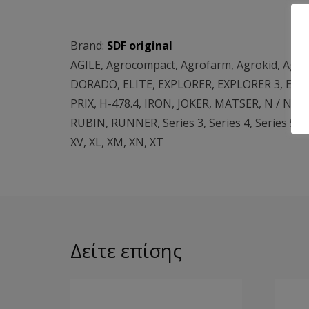
Brand:
SDF original
AGILE
,
Agrocompact
,
Agrofarm
,
Agrokid
,
Agro
DORADO
,
ELITE
,
EXPLORER
,
EXPLORER 3
,
EXPL
PRIX
,
H-478.4
,
IRON
,
JOKER
,
MATSER
,
N / N C
RUBIN
,
RUNNER
,
Series 3
,
Series 4
,
Series 5
,
S
XV
,
XL
,
XM
,
XN
,
XT
Δείτε επίσης