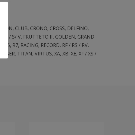
PION
,
CLUB
,
CRONO
,
CROSS
,
DELFINO
,
 F / S/ V
,
FRUTTETO II
,
GOLDEN
,
GRAND
5
,
R6
,
R7
,
RACING
,
RECORD
,
RF / RS / RV
,
,
TIGER
,
TITAN
,
VIRTUS
,
XA
,
XB
,
XE
,
XF / XS /