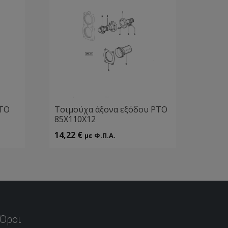
ΡΤΟ
Τσιμούχα άξονα εξόδου ΡΤΟ
85Χ110Χ12
14,22
€
με Φ.Π.Α.
Όροι