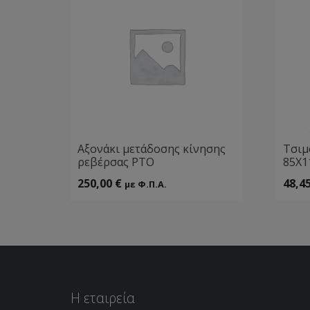
Αξονάκι μετάδοσης κίνησης
Τσιμ
ρεβέρσας ΡΤΟ
85Χ1
250,00
€
48,4
με Φ.Π.Α.
Η εταιρεία