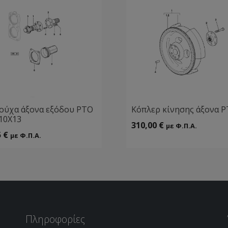
ούχα άξονα εξόδου ΡΤΟ
Κόπλερ κίνησης άξονα 
10Χ13
310,00
€
με Φ.Π.Α.
5
€
με Φ.Π.Α.
Πληροφορίες