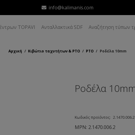
info@kalimanis.com
δέντρων TOPAVI
Ανταλλακτικά SDF
Αναζήτηση τύπων τ
Αρχική
/
Κιβώτιο ταχυτήτων & ΡΤΟ
/
ΡΤΟ
/
Ροδέλα 10mm
Ροδέλα 10m
Κωδικός προϊόντος:
2.1470.006.2
MPN:
2.1470.006.2