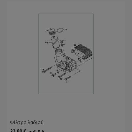
Φίλτρο λαδιού
22,80
€
με Φ.Π.Α.