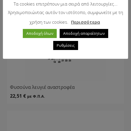
Τα cookies επιτρέπουν μια σειρά από λειτουργίες...
Χρησιμοποιώντας αυτόν τον ιστότοπο, συμφωνείτε με τη
χρήση των cookies.
Περισσότερα
Αποδοχή όλων
Αποδοχή απαραίτητων
Ρυθμίσεις
Φυσούνα λευγιέ αναστροφέα
22,51
€
με Φ.Π.Α.