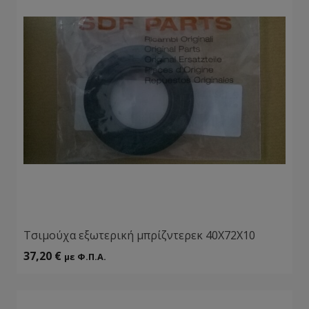
Τσιμούχα εξωτερική μπρίζντερεκ 40Χ72Χ10
37,20
€
με Φ.Π.Α.