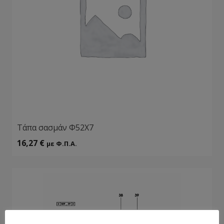
Τάπα σασμάν Φ52Χ7
16,27
€
με Φ.Π.Α.