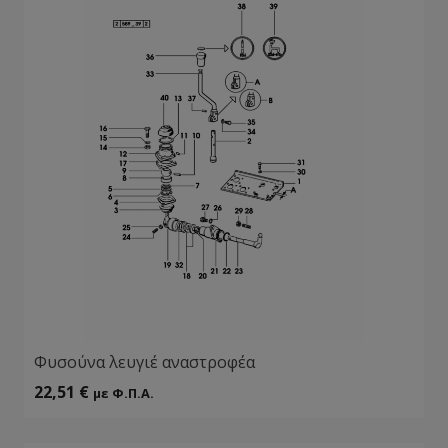
Φυσούνα λευγιέ αναστροφέα
22,51
€
με Φ.Π.Α.