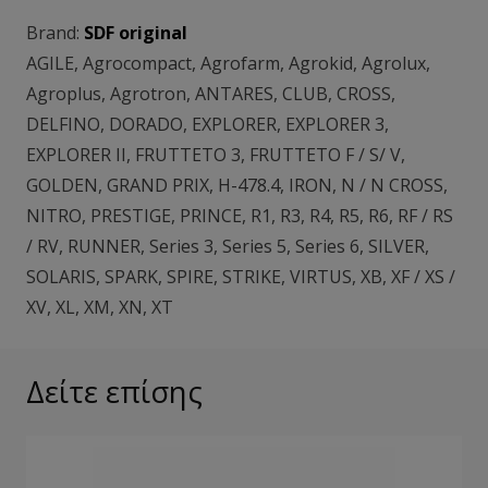
Brand:
SDF original
AGILE
,
Agrocompact
,
Agrofarm
,
Agrokid
,
Agrolux
,
Agroplus
,
Agrotron
,
ANTARES
,
CLUB
,
CROSS
,
DELFINO
,
DORADO
,
EXPLORER
,
EXPLORER 3
,
EXPLORER II
,
FRUTTETO 3
,
FRUTTETO F / S/ V
,
GOLDEN
,
GRAND PRIX
,
H-478.4
,
IRON
,
N / N CROSS
,
NITRO
,
PRESTIGE
,
PRINCE
,
R1
,
R3
,
R4
,
R5
,
R6
,
RF / RS
/ RV
,
RUNNER
,
Series 3
,
Series 5
,
Series 6
,
SILVER
,
SOLARIS
,
SPARK
,
SPIRE
,
STRIKE
,
VIRTUS
,
XB
,
XF / XS /
XV
,
XL
,
XM
,
XN
,
XT
Δείτε επίσης