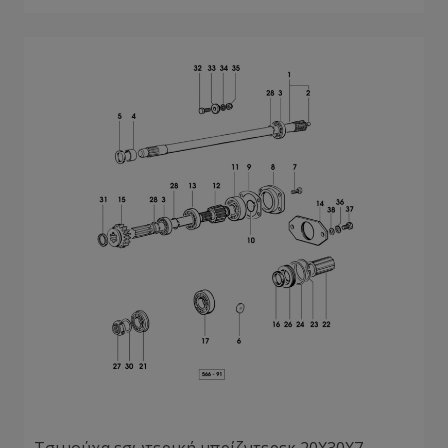
Τσιμούχα εσωτερική μπρίζντερεκ 20Χ30Χ7