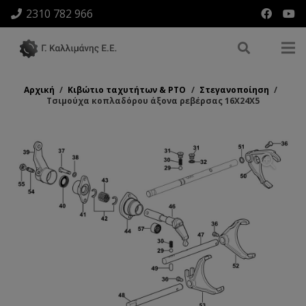
2310 782 966
Αρχική
/
Κιβώτιο ταχυτήτων & ΡΤΟ
/
Στεγανοποίηση
/
Τσιμούχα κοπλαδόρου άξονα ρεβέρσας 16Χ24Χ5