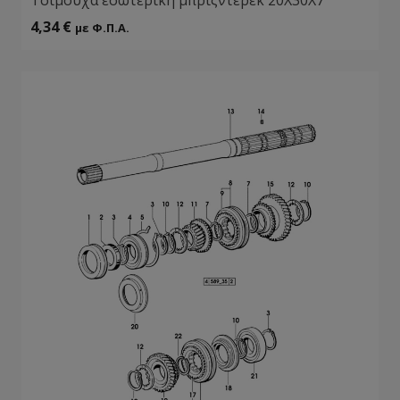
4,34
€
με Φ.Π.Α.