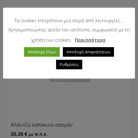
Τα cookies επιτρέπουν μια σειρά από λειτουργίες...
Χρησιμοποιώντας αυτόν τον ιστότοπο, συμφωνείτε με τη
χρήση των cookies.
Περισσότερα
Αποδοχή όλων
Αποδοχή απαραίτητων
Ρυθμίσεις
Φλάντζα καπακιού σασμάν
20,26
€
με Φ.Π.Α.