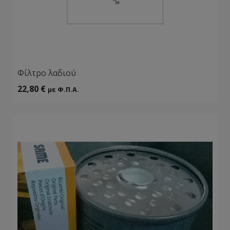
Φίλτρο λαδιού
22,80
€
με Φ.Π.Α.