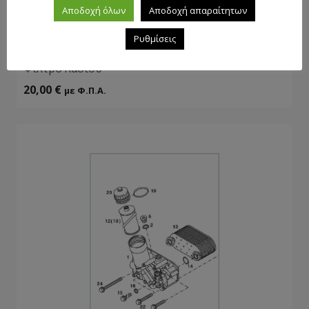
Αποδοχή όλων
Αποδοχή απαραίτητων
Ρυθμίσεις
Φίλτρο λαδιού
20,00
€
με Φ.Π.Α.