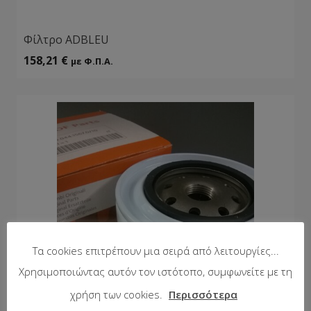
Φίλτρο ADBLEU
158,21
€
με Φ.Π.Α.
Τα cookies επιτρέπουν μια σειρά από λειτουργίες...
Χρησιμοποιώντας αυτόν τον ιστότοπο, συμφωνείτε με τη
χρήση των cookies.
Περισσότερα